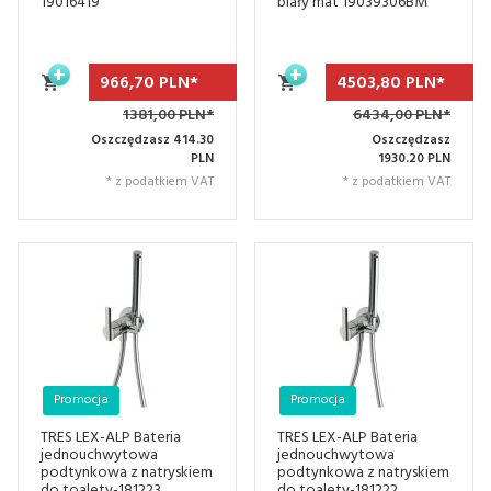
19016419
biały mat 19039306BM
966,
70
PLN*
4503,
80
PLN*
1381,00 PLN*
6434,00 PLN*
Oszczędzasz 414.30
Oszczędzasz
PLN
1930.20 PLN
* z podatkiem VAT
* z podatkiem VAT
Promocja
Promocja
TRES LEX-ALP Bateria
TRES LEX-ALP Bateria
jednouchwytowa
jednouchwytowa
podtynkowa z natryskiem
podtynkowa z natryskiem
do toalety-181223
do toalety-181222