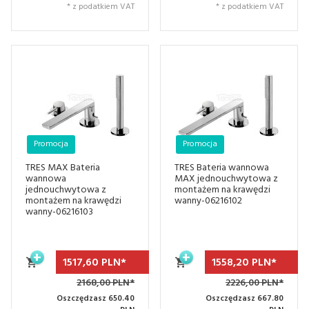
* z podatkiem VAT
* z podatkiem VAT
Promocja
Promocja
TRES MAX Bateria
TRES Bateria wannowa
wannowa
MAX jednouchwytowa z
jednouchwytowa z
montażem na krawędzi
montażem na krawędzi
wanny-06216102
wanny-06216103
1517,
60
PLN*
1558,
20
PLN*
2168,00 PLN*
2226,00 PLN*
Oszczędzasz 650.40
Oszczędzasz 667.80