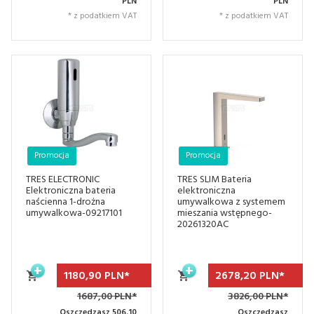
PLN
PLN
* z podatkiem VAT
* z podatkiem VAT
Promocja
Promocja
TRES ELECTRONIC
TRES SLIM Bateria
Elektroniczna bateria
elektroniczna
naścienna 1-drożna
umywalkowa z systemem
umywalkowa-09217101
mieszania wstępnego-
20261320AC
1180,
90
PLN*
2678,
20
PLN*
1687,00 PLN*
3826,00 PLN*
Oszczędzasz 506.10
Oszczędzasz