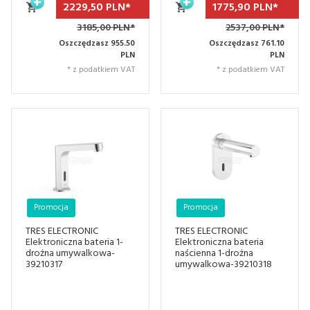
2229,
50
PLN*
1775,
90
PLN*
3185,00 PLN*
2537,00 PLN*
Oszczędzasz 955.50
Oszczędzasz 761.10
PLN
PLN
* z podatkiem VAT
* z podatkiem VAT
Promocja
Promocja
TRES ELECTRONIC
TRES ELECTRONIC
Elektroniczna bateria 1-
Elektroniczna bateria
drożna umywalkowa-
naścienna 1-drożna
39210317
umywalkowa-39210318