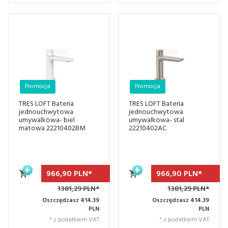
Promocja
Promocja
TRES LOFT Bateria
TRES LOFT Bateria
jednouchwytowa
jednouchwytowa
umywalkowa- biel
umywalkowa- stal
matowa 22210402BM
22210402AC
966,
90
PLN*
966,
90
PLN*
1381,29 PLN*
1381,29 PLN*
Oszczędzasz 414.39
Oszczędzasz 414.39
PLN
PLN
* z podatkiem VAT
* z podatkiem VAT