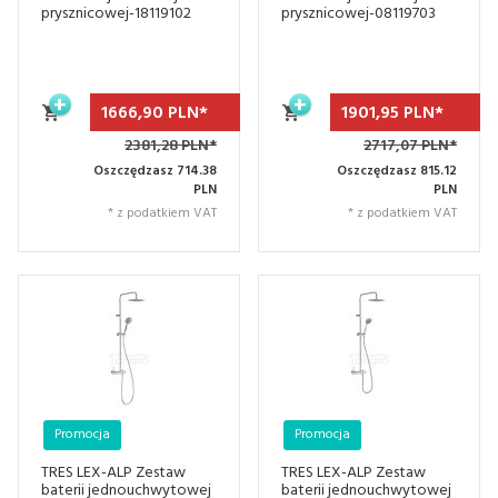
prysznicowej-18119102
prysznicowej-08119703
1666,
90
PLN*
1901,
95
PLN*
2381,28 PLN*
2717,07 PLN*
Oszczędzasz 714.38
Oszczędzasz 815.12
PLN
PLN
* z podatkiem VAT
* z podatkiem VAT
Promocja
Promocja
TRES LEX-ALP Zestaw
TRES LEX-ALP Zestaw
baterii jednouchwytowej
baterii jednouchwytowej