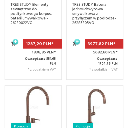
TRES STUDY Elementy
TRES STUDY Bateria
zewnętrzne do
jednouchwytowa
podtynkowego korpusu
umywalkowa z
baterii umywalkowej-
przyłączem w podłodze-
26230022VO
26285305VO
1287,
20
PLN*
3977,
82
PLN*
1838,85 PLN*
5682,60 PLN*
Oszczędzasz 551.65
Oszczędzasz
PLN
1704.78 PLN
* z podatkiem VAT
* z podatkiem VAT
Promocja
Promocja