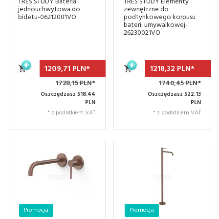
TRES STUDY Bateria
TRES STUDY Elementy
jednouchwytowa do
zewnętrzne do
bidetu-06212001VO
podtynkowego korpusu
baterii umywalkowej-
26230021VO
1209,
71
PLN*
1218,
32
PLN*
1728,15 PLN*
1740,45 PLN*
Oszczędzasz 518.44
Oszczędzasz 522.13
PLN
PLN
* z podatkiem VAT
* z podatkiem VAT
Promocja
Promocja