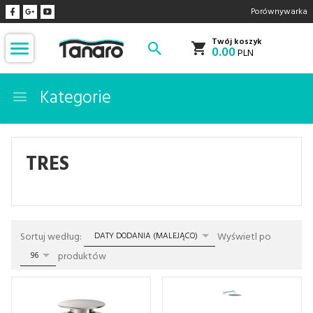
Porównywarka
Twój koszyk
0.00
PLN
Kategorie
TRES
sort
pop
Sortuj według:
Wyświetl po
DATY DODANIA (MALEJĄCO)
produktów
96