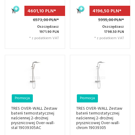
4601,
10
PLN*
4196,
50
PLN*
6573,00 PLN*
5995,00 PLN*
Oszczędzasz
Oszczędzasz
1971.90 PLN
1798.50 PLN
* z podatkiem VAT
* z podatkiem VAT
Promocja
Promocja
TRES OVER-WALL Zestaw
TRES OVER-WALL Zestaw
baterii termostatycznej
baterii termostatycznej
naściennej 2-drożnej
naściennej 2-drożnej
prysznicowej Over-wall-
prysznicowej Over-wall-
stal 19039305AC
chrom 19039305