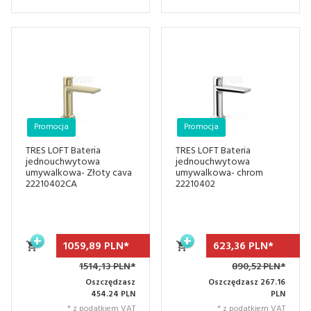
Promocja
Promocja
TRES LOFT Bateria
TRES LOFT Bateria
jednouchwytowa
jednouchwytowa
umywalkowa- Złoty cava
umywalkowa- chrom
22210402CA
22210402
1059,
89
PLN*
623,
36
PLN*
1514,13 PLN*
890,52 PLN*
Oszczędzasz
Oszczędzasz 267.16
454.24 PLN
PLN
* z podatkiem VAT
* z podatkiem VAT