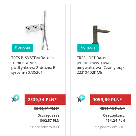
Promocja
Promocja
TRES B-SYSTEM Bateria
TRES LOFT Bateria
termostatyczna
jednouchwytowa
podtynkowa 2-drożna B-
umywalkowa- Czarny brąz
system-30735201
22210402KMB
2339,
34
PLN*
1059,
89
PLN*
3341,91 PLN*
1514,13 PLN*
Oszczędzasz
Oszczędzasz
1002.57 PLN
454.24 PLN
* z podatkiem VAT
* z podatkiem VAT