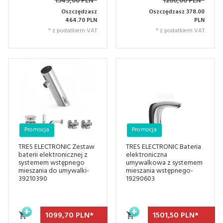
1549,00 PLN*
1260,00 PLN*
Oszczędzasz
Oszczędzasz 378.00
464.70 PLN
PLN
* z podatkiem VAT
* z podatkiem VAT
Promocja
Promocja
TRES ELECTRONIC Zestaw
TRES ELECTRONIC Bateria
baterii elektronicznej z
elektroniczna
systemem wstępnego
umywalkowa z systemem
mieszania do umywalki-
mieszania wstępnego-
39210390
19290603
1099,
70
PLN*
1501,
50
PLN*