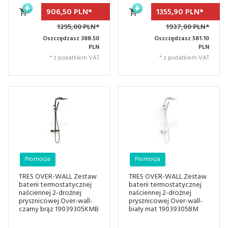
906,
50
PLN*
1355,
90
PLN*
1295,00 PLN*
1937,00 PLN*
Oszczędzasz 388.50
Oszczędzasz 581.10
PLN
PLN
* z podatkiem VAT
* z podatkiem VAT
Promocja
Promocja
TRES OVER-WALL Zestaw
TRES OVER-WALL Zestaw
baterii termostatycznej
baterii termostatycznej
naściennej 2-drożnej
naściennej 2-drożnej
prysznicowej Over-wall-
prysznicowej Over-wall-
czarny brąz 19039305KMB
biały mat 19039305BM