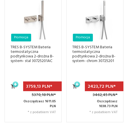
Promocja
Promocja
TRES B-SYSTEM Bateria
TRES B-SYSTEM Bateria
termostatyczna
termostatyczna
podtynkowa 2-drożna B-
podtynkowa 2-drożna B-
system- stal 30725201AC
system- chrom 30725201
3759,
13
PLN*
2423,
72
PLN*
5370,18 PLN*
3462,45 PLN*
Oszczędzasz 1611.05
Oszczędzasz
PLN
1038.73 PLN
* z podatkiem VAT
* z podatkiem VAT