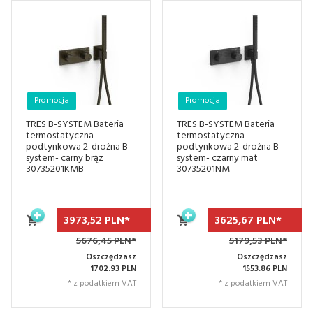
Promocja
Promocja
TRES B-SYSTEM Bateria
TRES B-SYSTEM Bateria
termostatyczna
termostatyczna
podtynkowa 2-drożna B-
podtynkowa 2-drożna B-
system- carny brąz
system- czarny mat
30735201KMB
30735201NM
3973,
52
PLN*
3625,
67
PLN*
5676,45 PLN*
5179,53 PLN*
Oszczędzasz
Oszczędzasz
1702.93 PLN
1553.86 PLN
* z podatkiem VAT
* z podatkiem VAT