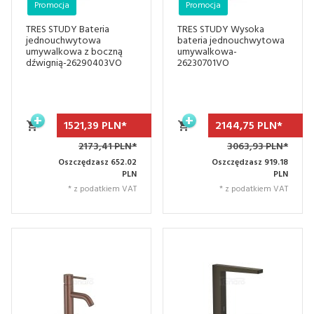
Promocja
Promocja
TRES STUDY Bateria
TRES STUDY Wysoka
jednouchwytowa
bateria jednouchwytowa
umywalkowa z boczną
umywalkowa-
dźwignią-26290403VO
26230701VO
1521,
39
PLN*
2144,
75
PLN*
2173,41 PLN*
3063,93 PLN*
Oszczędzasz 652.02
Oszczędzasz 919.18
PLN
PLN
* z podatkiem VAT
* z podatkiem VAT