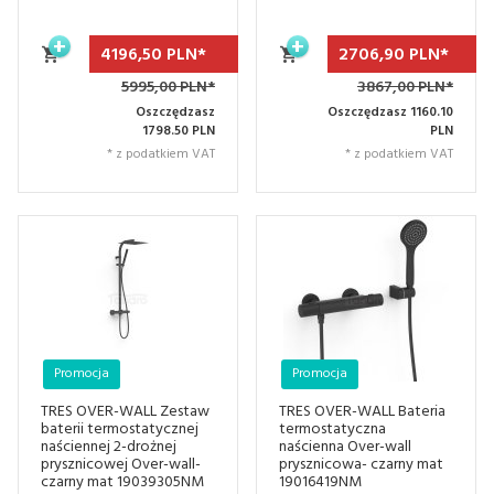
4196,
50
PLN*
2706,
90
PLN*
5995,00 PLN*
3867,00 PLN*
Oszczędzasz
Oszczędzasz 1160.10
1798.50 PLN
PLN
* z podatkiem VAT
* z podatkiem VAT
Promocja
Promocja
TRES OVER-WALL Zestaw
TRES OVER-WALL Bateria
baterii termostatycznej
termostatyczna
naściennej 2-drożnej
naścienna Over-wall
prysznicowej Over-wall-
prysznicowa- czarny mat
czarny mat 19039305NM
19016419NM