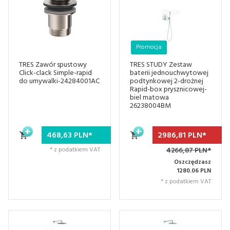
Promocja
TRES Zawór spustowy
TRES STUDY Zestaw
Click-clack Simple-rapid
baterii jednouchwytowej
do umywalki-24284001AC
podtynkowej 2-drożnej
Rapid-box prysznicowej-
biel matowa
26238004BM
468,
63
PLN*
2986,
81
PLN*
* z podatkiem VAT
4266,87 PLN*
Oszczędzasz
1280.06 PLN
* z podatkiem VAT