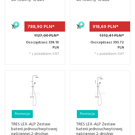
788,
90
PLN*
918,
69
PLN*
1127,00 PLN*
1312,41 PLN*
Oszczędzasz 338.10
Oszczędzasz 393.72
PLN
PLN
* z podatkiem VAT
* z podatkiem VAT
Promocja
Promocja
TRES LEX-ALP Zestaw
TRES LEX-ALP Zestaw
baterii jednouchwytowej
baterii jednouchwytowej
naściennej 2-drożnej
naściennej 2-drożnej