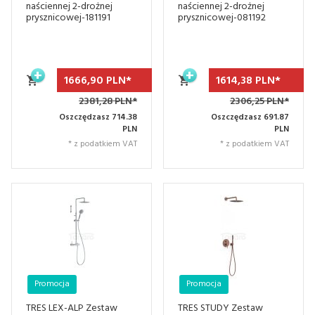
naściennej 2-drożnej
naściennej 2-drożnej
prysznicowej-181191
prysznicowej-081192
1666,
90
PLN*
1614,
38
PLN*
2381,28 PLN*
2306,25 PLN*
Oszczędzasz 714.38
Oszczędzasz 691.87
PLN
PLN
* z podatkiem VAT
* z podatkiem VAT
Promocja
Promocja
TRES LEX-ALP Zestaw
TRES STUDY Zestaw