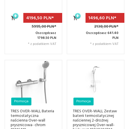
4196,
50
PLN*
1496,
60
PLN*
5995,00 PLN*
2138,00 PLN*
Oszczędzasz
Oszczędzasz 641.40
1798.50 PLN
PLN
* z podatkiem VAT
* z podatkiem VAT
Promocja
Promocja
TRES OVER-WALL Bateria
TRES OVER-WALL Zestaw
termostatyczna
baterii termostatycznej
naścienna Over-wall
naściennej 2-drożnej
prysznicowa- chrom
prysznicowej Over-wall-