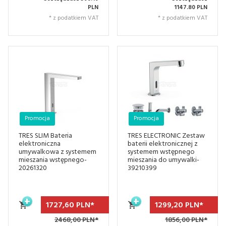
PLN
1147.80 PLN
* z podatkiem VAT
* z podatkiem VAT
Promocja
Promocja
TRES SLIM Bateria
TRES ELECTRONIC Zestaw
elektroniczna
baterii elektronicznej z
umywalkowa z systemem
systemem wstępnego
mieszania wstępnego-
mieszania do umywalki-
20261320
39210399
1727,
60
PLN*
1299,
20
PLN*
2468,00 PLN*
1856,00 PLN*