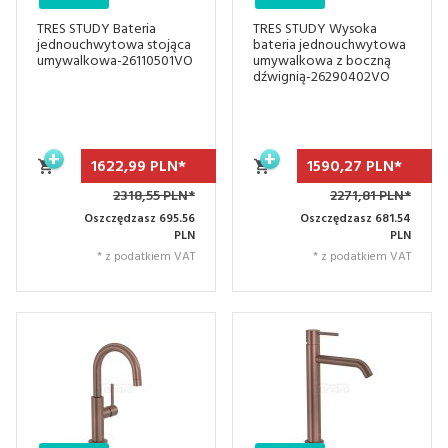
TRES STUDY Bateria
TRES STUDY Wysoka
jednouchwytowa stojąca
bateria jednouchwytowa
umywalkowa-26110501VO
umywalkowa z boczną
dźwignią-26290402VO
1622,
99
PLN*
1590,
27
PLN*
2318,55 PLN*
2271,81 PLN*
Oszczędzasz 695.56
Oszczędzasz 681.54
PLN
PLN
* z podatkiem VAT
* z podatkiem VAT