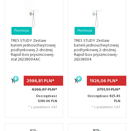
Promocja
Promocja
TRES STUDY Zestaw
TRES STUDY Zestaw
baterii jednouchwytowej
baterii jednouchwytowej
podtynkowej 2-drożnej
podtynkowej 2-drożnej
Rapid-box prysznicowej-
Rapid-box prysznicowej-
stal 26238004AC
26238004
2986,
81
PLN*
1926,
06
PLN*
4266,87 PLN*
2751,51 PLN*
Oszczędzasz
Oszczędzasz 825.45
1280.06 PLN
PLN
* z podatkiem VAT
* z podatkiem VAT