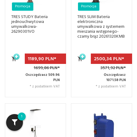
Promocja
Promocja
TRES STUDY Bateria
TRES SLIM Bateria
jednouchwytowa
elektroniczna
umywalkowa-
umywalkowa z systemem
26290301VO
mieszania wstępnego-
czarny brąz 20261320KMB
1189,
90
PLN*
2500,
34
PLN*
1699,86 PLN*
3571,92 PLN*
Oszczędzasz 509.96
Oszczędzasz
PLN
1071.58 PLN
* z podatkiem VAT
* z podatkiem VAT
1