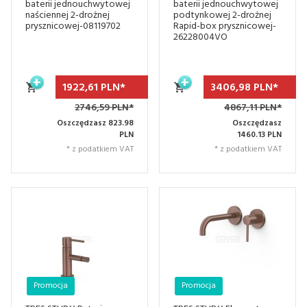
baterii jednouchwytowej
baterii jednouchwytowej
naściennej 2-drożnej
podtynkowej 2-drożnej
prysznicowej-08119702
Rapid-box prysznicowej-
26228004VO
1922,
61
PLN*
3406,
98
PLN*
2746,59 PLN*
4867,11 PLN*
Oszczędzasz 823.98
Oszczędzasz
PLN
1460.13 PLN
* z podatkiem VAT
* z podatkiem VAT
Promocja
Promocja