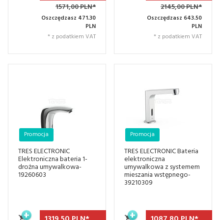
1571,00 PLN*
2145,00 PLN*
Oszczędzasz 471.30
Oszczędzasz 643.50
PLN
PLN
* z podatkiem VAT
* z podatkiem VAT
Promocja
Promocja
TRES ELECTRONIC
TRES ELECTRONIC Bateria
Elektroniczna bateria 1-
elektroniczna
drożna umywalkowa-
umywalkowa z systemem
19260603
mieszania wstępnego-
39210309
1319,
50
PLN*
1087,
80
PLN*