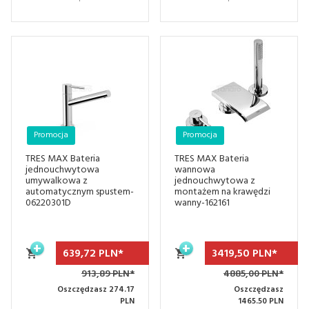
Promocja
Promocja
TRES MAX Bateria
TRES MAX Bateria
jednouchwytowa
wannowa
umywalkowa z
jednouchwytowa z
automatycznym spustem-
montażem na krawędzi
06220301D
wanny-162161
639,
72
PLN*
3419,
50
PLN*
913,89 PLN*
4885,00 PLN*
Oszczędzasz 274.17
Oszczędzasz
PLN
1465.50 PLN