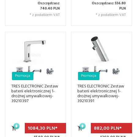
Oszczędzasz
Oszczędzasz 556.80
740.40 PLN
PLN
* z podatkiem VAT
* z podatkiem VAT
Promocja
Promocja
TRES ELECTRONIC Zestaw
TRES ELECTRONIC Zestaw
baterii elektronicznej 1-
baterii elektronicznej 1-
drożnej umywalkowej-
drożnej umywalkowej-
39210397
39210391
1084,
30
PLN*
882,
00
PLN*