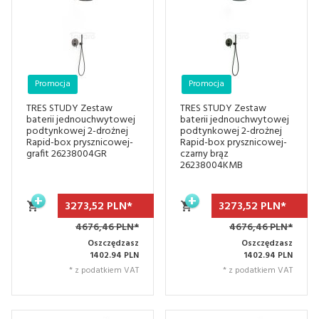
Promocja
Promocja
TRES STUDY Zestaw
TRES STUDY Zestaw
baterii jednouchwytowej
baterii jednouchwytowej
podtynkowej 2-drożnej
podtynkowej 2-drożnej
Rapid-box prysznicowej-
Rapid-box prysznicowej-
grafit 26238004GR
czarny brąz
26238004KMB
3273,
52
PLN*
3273,
52
PLN*
4676,46 PLN*
4676,46 PLN*
Oszczędzasz
Oszczędzasz
1402.94 PLN
1402.94 PLN
* z podatkiem VAT
* z podatkiem VAT