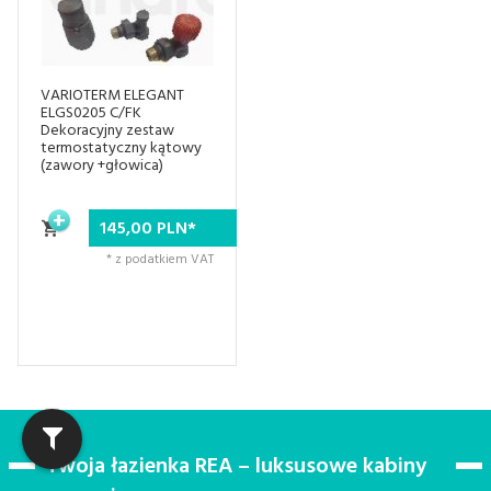
VARIOTERM ELEGANT
ELGS0205 C/FK
Dekoracyjny zestaw
termostatyczny kątowy
(zawory +głowica)
145,
00
PLN*
* z podatkiem VAT
Twoja łazienka REA – luksusowe kabiny