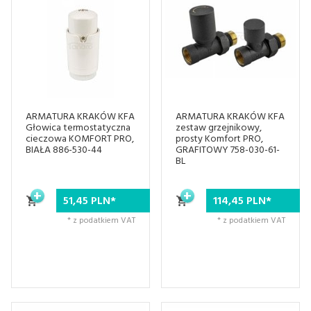
ARMATURA KRAKÓW KFA
ARMATURA KRAKÓW KFA
Głowica termostatyczna
zestaw grzejnikowy,
cieczowa KOMFORT PRO,
prosty Komfort PRO,
BIAŁA 886-530-44
GRAFITOWY 758-030-61-
BL
51,
45
PLN*
114,
45
PLN*
* z podatkiem VAT
* z podatkiem VAT