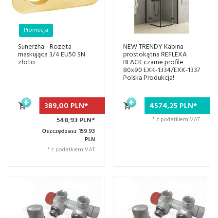
Promocja
Sunerzha - Rozeta
NEW TRENDY Kabina
maskująca 3/4 EU50 SN
prostokątna REFLEXA
złoto
BLACK czarne profile
80x90 EXK-1334/EXK-1337
Polska Produkcja!
389,
00
PLN*
4574,
25
PLN*
548,93 PLN*
* z podatkiem VAT
Oszczędzasz 159.93
PLN
* z podatkiem VAT