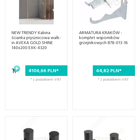
NEW TRENDY Kabina
ARMATURA KRAKÓW -
ścianka prysznicowa walk-
komplet wsporników
in AVEXA GOLD SHINE
grzejnikowych 878-013-16
140x200 EXK-4320
4106,
66
PLN*
44,
82
PLN*
* z podatkiem VAT
* z podatkiem VAT