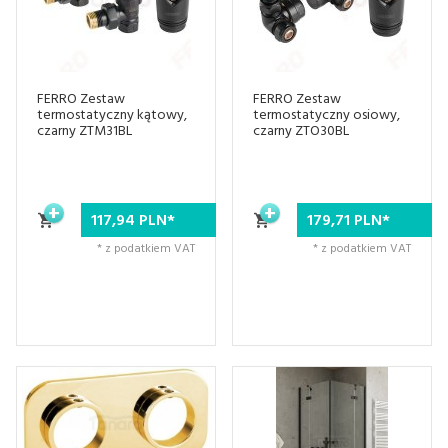
FERRO Zestaw
FERRO Zestaw
termostatyczny kątowy,
termostatyczny osiowy,
czarny ZTM31BL
czarny ZTO30BL
117,
94
PLN*
179,
71
PLN*
* z podatkiem VAT
* z podatkiem VAT