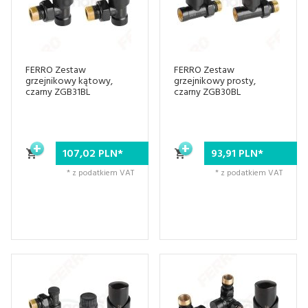
FERRO Zestaw
FERRO Zestaw
grzejnikowy kątowy,
grzejnikowy prosty,
czarny ZGB31BL
czarny ZGB30BL
107,
02
PLN*
93,
91
PLN*
* z podatkiem VAT
* z podatkiem VAT