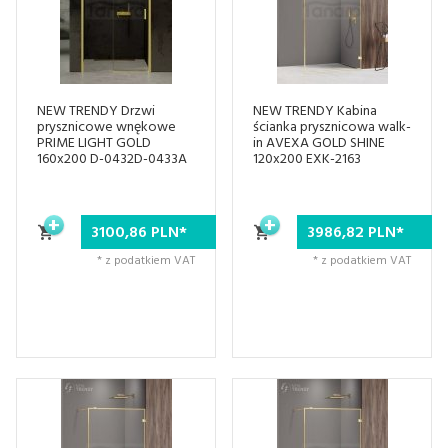
NEW TRENDY Drzwi
NEW TRENDY Kabina
prysznicowe wnękowe
ścianka prysznicowa walk-
PRIME LIGHT GOLD
in AVEXA GOLD SHINE
160x200 D-0432D-0433A
120x200 EXK-2163
3100,
86
PLN*
3986,
82
PLN*
* z podatkiem VAT
* z podatkiem VAT