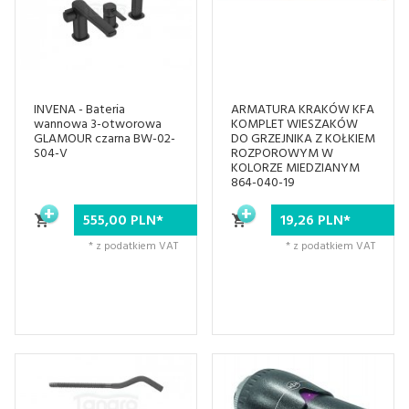
INVENA - Bateria
ARMATURA KRAKÓW KFA
wannowa 3-otworowa
KOMPLET WIESZAKÓW
GLAMOUR czarna BW-02-
DO GRZEJNIKA Z KOŁKIEM
S04-V
ROZPOROWYM W
KOLORZE MIEDZIANYM
864-040-19
555,
00
PLN*
19,
26
PLN*
* z podatkiem VAT
* z podatkiem VAT