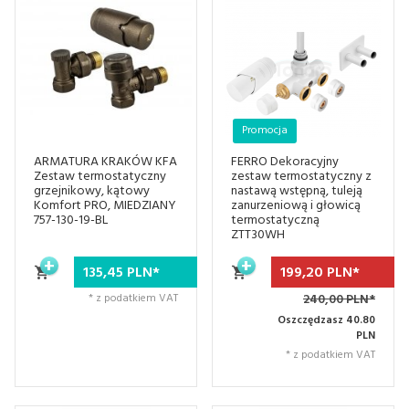
Promocja
ARMATURA KRAKÓW KFA
FERRO Dekoracyjny
Zestaw termostatyczny
zestaw termostatyczny z
grzejnikowy, kątowy
nastawą wstępną, tuleją
Komfort PRO, MIEDZIANY
zanurzeniową i głowicą
757-130-19-BL
termostatyczną
ZTT30WH
135,
45
PLN*
199,
20
PLN*
* z podatkiem VAT
240,00 PLN*
Oszczędzasz 40.80
PLN
* z podatkiem VAT