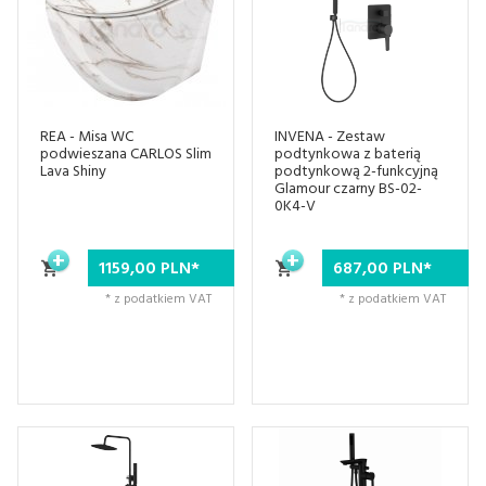
REA - Misa WC
INVENA - Zestaw
podwieszana CARLOS Slim
podtynkowa z baterią
Lava Shiny
podtynkową 2-funkcyjną
Glamour czarny BS-02-
0K4-V
1159,
00
PLN*
687,
00
PLN*
* z podatkiem VAT
* z podatkiem VAT