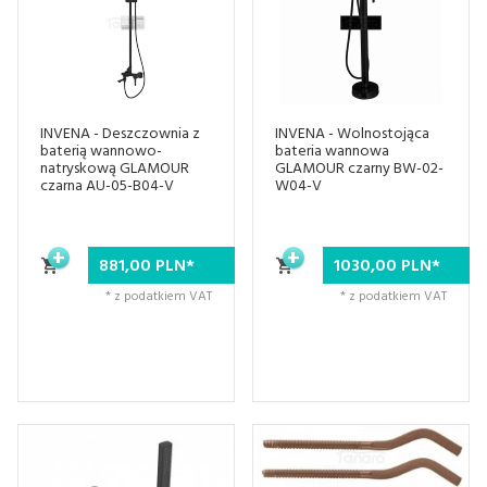
INVENA - Deszczownia z
INVENA - Wolnostojąca
baterią wannowo-
bateria wannowa
natryskową GLAMOUR
GLAMOUR czarny BW-02-
czarna AU-05-B04-V
W04-V
881,
00
PLN*
1030,
00
PLN*
* z podatkiem VAT
* z podatkiem VAT