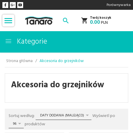
Porównywarka
Twój koszyk
0.00
PLN
Kategorie
Strona główna
Akcesoria do grzejników
Akcesoria do grzejników
sort
pop
Sortuj według:
Wyświetl po
DATY DODANIA (MALEJĄCO)
produktów
96