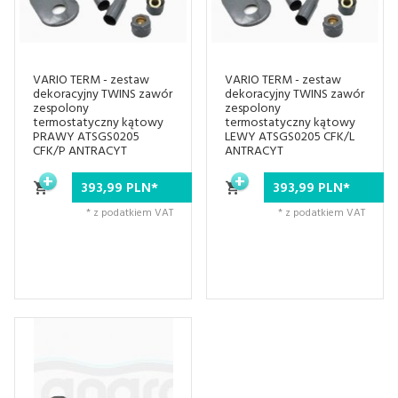
VARIO TERM - zestaw
VARIO TERM - zestaw
dekoracyjny TWINS zawór
dekoracyjny TWINS zawór
zespolony
zespolony
termostatyczny kątowy
termostatyczny kątowy
PRAWY ATSGS0205
LEWY ATSGS0205 CFK/L
CFK/P ANTRACYT
ANTRACYT
393,
99
PLN*
393,
99
PLN*
* z podatkiem VAT
* z podatkiem VAT