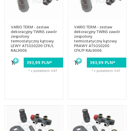
VARIO TERM - zestaw
VARIO TERM - zestaw
dekoracyjny TWINS zawór
dekoracyjny TWINS zawór
zespolony
zespolony
termostatyczny kątowy
termostatyczny kątowy
LEWY ATSGS0200 CFK/L
PRAWY ATSGS0200
RAL9006
CFK/P RAL9006
393,
99
PLN*
393,
99
PLN*
* z podatkiem VAT
* z podatkiem VAT