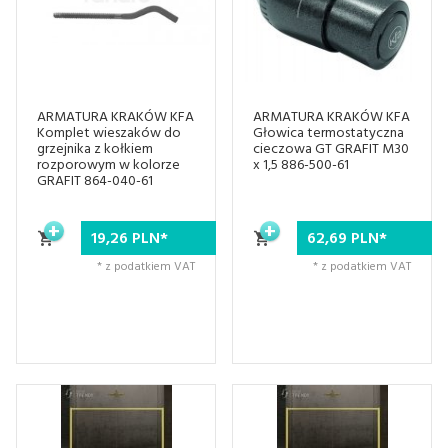
ARMATURA KRAKÓW KFA
ARMATURA KRAKÓW KFA
Komplet wieszaków do
Głowica termostatyczna
grzejnika z kołkiem
cieczowa GT GRAFIT M30
rozporowym w kolorze
x 1,5 886-500-61
GRAFIT 864-040-61
19,
26
PLN*
62,
69
PLN*
* z podatkiem VAT
* z podatkiem VAT