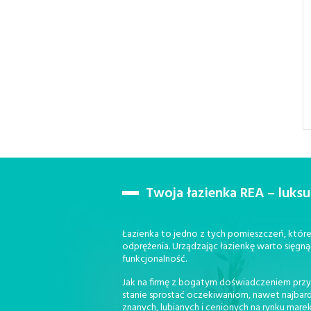
Twoja łazienka REA – luks
Łazienka to jedno z tych pomieszczeń, które 
odprężenia. Urządzając łazienkę warto sięgną
funkcjonalność.
Jak na firmę z bogatym doświadczeniem przy
stanie sprostać oczekiwaniom, nawet najbar
znanych, lubianych i cenionych na rynku marek