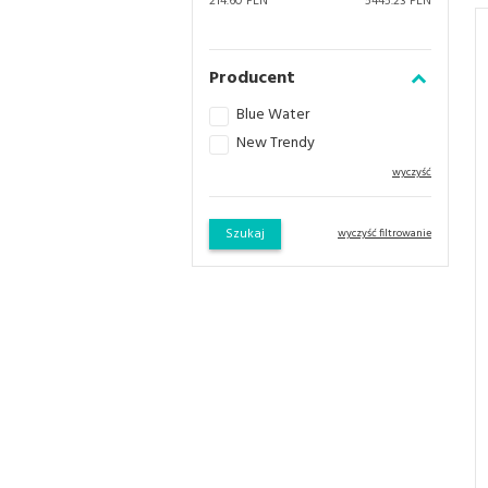
214.60 PLN
5445.23 PLN
Producent
Blue Water
New Trendy
wyczyść
Szukaj
wyczyść filtrowanie