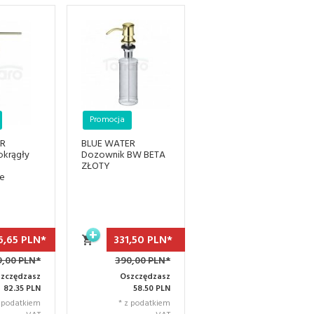
Promocja
ER
BLUE WATER
okrągły
Dozownik BW BETA
ZŁOTY
ie
6,
65
PLN*
331,
50
PLN*
9,00 PLN*
390,00 PLN*
zczędzasz
Oszczędzasz
82.35 PLN
58.50 PLN
z podatkiem
* z podatkiem