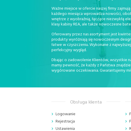
Ważne miejsce w ofercie naszej firmy zajmują
każdego miesiąca wprowadza nowości, obok kt
wnętrze z wyobraźnią, łączące niezwykłą ele
klasy kabiny REA, ale także nowoczesne bat
Oferowany przez nas asortyment jest kwintese
produkty wyróżniają się nowoczesnym design
łatwe w czyszczeniu. Wykonane z najwyższej 
perfekcyjny wygląd.
Dbając o zadowolenie Klientów, wszystkie na
mamy pewność, że każdy z Państwa znajdzie u
wygórowane oczekiwania. Gwarantujemy miłą 
Obsługa klienta
Logowanie
Rejestracja
Ustawienia