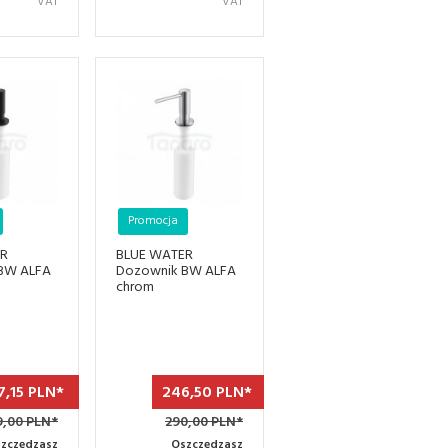
VAT
VAT
Promocja
ER
BLUE WATER
BW ALFA
Dozownik BW ALFA
chrom
7,
15
PLN*
246,
50
PLN*
,00 PLN*
290,00 PLN*
zczędzasz
Oszczędzasz