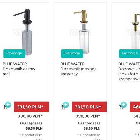
Promocja
Promocja
Promocja
BLUE WATER
BLUE WATER
BLUE WAT
Dozownik czarny
Dozownik mosiądz
Dozownik 
mat
antyczny
inox złoto
szampańsk
331,
50
PLN*
331,
50
PLN*
46
390,00 PLN*
390,00 PLN*
54
Oszczędzasz
Oszczędzasz
Os
58.50 PLN
58.50 PLN
* z podatkiem
* z podatkiem
* 