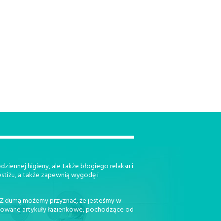
ziennej higieny, ale także błogiego relaksu i
estiżu, a także zapewnią wygodę i
. Z dumą możemy przyznać, że jesteśmy w
jonowane artykuły łazienkowe, pochodzące od