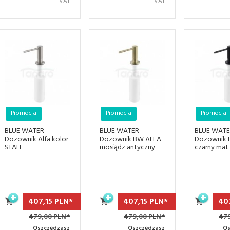
VAT
VAT
Promocja
Promocja
Promocja
BLUE WATER
BLUE WATER
BLUE WAT
Dozownik Alfa kolor
Dozownik BW ALFA
Dozownik 
STALI
mosiądz antyczny
czarny mat
407,
15
PLN*
407,
15
PLN*
40
479,00 PLN*
479,00 PLN*
479
Oszczędzasz
Oszczędzasz
Os