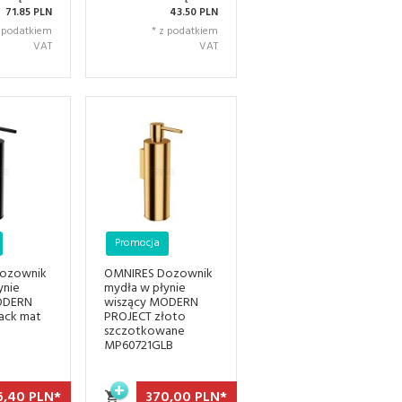
71.85 PLN
43.50 PLN
z podatkiem
* z podatkiem
VAT
VAT
Promocja
ozownik
OMNIRES Dozownik
ynie
mydła w płynie
ODERN
wiszący MODERN
ack mat
PROJECT złoto
szczotkowane
MP60721GLB
,
40
PLN*
370,
00
PLN*