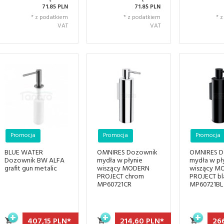
71.85 PLN
71.85 PLN
* z podatkiem
* z podatkiem
* 
VAT
VAT
Promocja
Promocja
Promocja
BLUE WATER
OMNIRES Dozownik
OMNIRES D
Dozownik BW ALFA
mydła w płynie
mydła w pł
grafit gun metalic
wiszący MODERN
wiszący M
PROJECT chrom
PROJECT bl
MP60721CR
MP60721BL
407,
15
PLN*
214,
60
PLN*
266