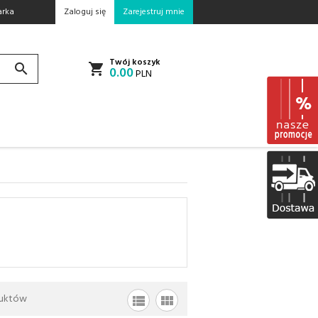
rka
Zaloguj się
Zarejestruj mnie
Twój koszyk
0.00
PLN
uktów