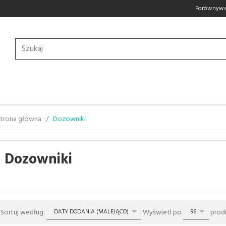
Porównywa
trona główna
Dozowniki
Dozowniki
sort
pop
Sortuj według:
Wyświetl po
prod
DATY DODANIA (MALEJĄCO)
96