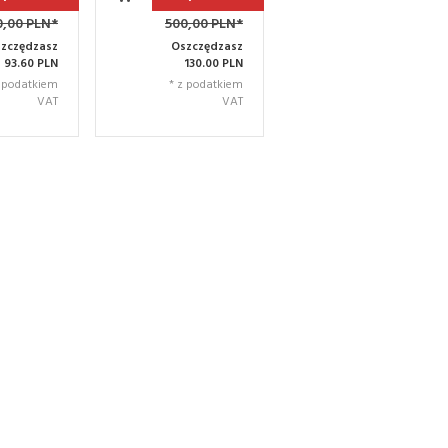
0,00 PLN*
500,00 PLN*
zczędzasz
Oszczędzasz
93.60 PLN
130.00 PLN
z podatkiem
* z podatkiem
VAT
VAT