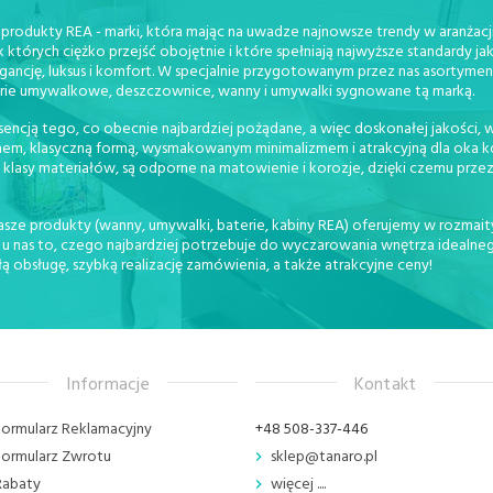
 produkty REA - marki, która mając na uwadze najnowsze trendy w aranżacji
órych ciężko przejść obojętnie i które spełniają najwyższe standardy ja
gancję, luksus i komfort. W specjalnie przygotowanym przez nas asortymen
erie umywalkowe, deszczownice, wanny i umywalki sygnowane tą marką.
ncją tego, co obecnie najbardziej pożądane, a więc doskonałej jakości, wy
em, klasyczną formą, wysmakowanym minimalizmem i atrakcyjną dla oka kol
klasy materiałów, są odporne na matowienie i korozje, dzięki czemu przez
sze produkty (wanny, umywalki, baterie, kabiny REA) oferujemy w rozmaity
 nas to, czego najbardziej potrzebuje do wyczarowania wnętrza idealnego
obsługę, szybką realizację zamówienia, a także atrakcyjne ceny!
Informacje
Kontakt
Formularz Reklamacyjny
+48 508-337-446
Formularz Zwrotu
sklep@tanaro.pl
Rabaty
więcej ....