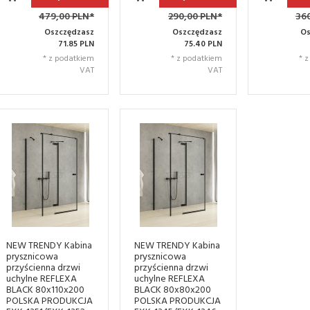
479,00 PLN*
290,00 PLN*
36
Oszczędzasz
Oszczędzasz
Os
71.85 PLN
75.40 PLN
* z podatkiem
* z podatkiem
* 
VAT
VAT
NEW TRENDY Kabina
NEW TRENDY Kabina
prysznicowa
prysznicowa
przyścienna drzwi
przyścienna drzwi
uchylne REFLEXA
uchylne REFLEXA
BLACK 80x110x200
BLACK 80x80x200
POLSKA PRODUKCJA
POLSKA PRODUKCJA