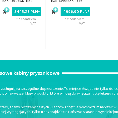
EXK-1351/EXK-1352
EXK-1345/EXK-1346
5445,
23
PLN*
4996,
90
PLN*
* z podatkiem
* z podatkiem
VAT
VAT
usowe kabiny prysznicowe
zasługują na szczególne dopieszczenie. To miejsce służące nie tylko do cod
ć po najwyższej klasy produkty, które wniosą do wnętrza nutkę luksusu i pr
stało, znamy potrzeby naszych Klientów i chętnie wychodzi im naprzeciw
dziej wymagających. Tylko u nas znajdziecie Państwo starannie wyselekc
.