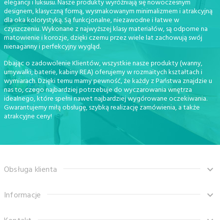
elegancji i luksusu. Nasze produkty wyróżniają się nowoczesnym
designem, klasyczną formą, wysmakowanym minimalizmem i atrakcyjną
dla oka kolorystyką. Są funkcjonalne, niezawodne i łatwe w
czyszczeniu. Wykonane z najwyższej klasy materiałów, są odporne na
matowienie i korozje, dzięki czemu przez wiele lat zachowują swój
nienaganny i perfekcyjny wygląd.
Dbając o zadowolenie Klientów, wszystkie nasze produkty (wanny,
umywalki, baterie, kabiny REA) oferujemy w rozmaitych kształtach i
wymiarach. Dzięki temu mamy pewność, że każdy z Państwa znajdzie u
nas to, czego najbardziej potrzebuje do wyczarowania wnętrza
idealnego, które spełni nawet najbardziej wygórowane oczekiwania.
Gwarantujemy miłą obsługę, szybką realizację zamówienia, a także
atrakcyjne ceny!
Obsługa klienta
Informacje