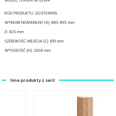
MODEL TEMIDA 90 LEWA
KOD PRODUKTU:
3329TEM90
L
WYMIAR NOMINALNY (A):
885-895
mm
D:
825
mm
SZEROKOŚĆ WEJŚCIA (C):
810
mm
WYSOKOŚĆ (H): 2000 mm
Inne produkty z serii