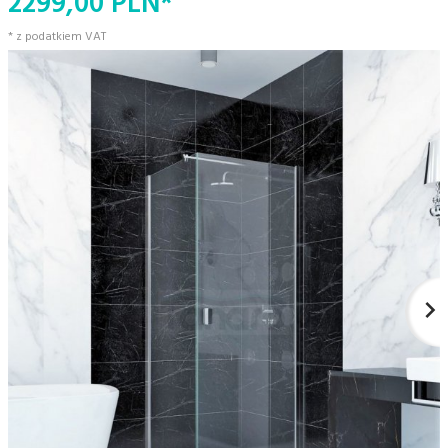
2299,
00
PLN*
* z podatkiem VAT