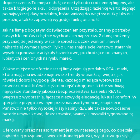
dopieszczenie. To miejsce służące nie tylko do codziennej higieny, ale
także błogiego relaksu i odprężenia. Urządzając łazienkę warto sięgnąć
po najwyższej klasy produkty, które wniosą do wnętrza nutkę luksusu i
prestiżu, a także zapewnią wygodę i funkcjonalność.
Jak na firmę z bogatym doświadczeniem przystało, znamy potrzeby
naszych Klientów i chętnie wychodzi im naprzeciw. Z dumą możemy
przyznać, że jesteśmy w stanie sprostać oczekiwaniom, nawet
najbardziej wymagających. Tylko u nas znajdziecie Państwo starannie
wyselekcjonowane artykuły łazienkowe, pochodzące od znanych,
lubianych i cenionych na rynku marek.
Ważne miejsce w ofercie naszej firmy zajmują produkty REA - marki,
która mając na uwadze najnowsze trendy w aranżacji wnętrz, jak
również dobro i wygodę Klienta, każdego miesiąca wprowadza
nowości, obok których ciężko przejść obojętnie i które spełniają
najwyższe standardy jakości i bezpieczeństwa. Łazienka REA to
wnętrze z wyobraźnią, łączące niezwykłą elegancję, luksus i komfort. W
specjalnie przygotowanym przez nas asortymencie, znajdziecie
Państwo nie tylko wysokiej klasy kabiny REA, ale także nowoczesne
baterie umywalkowe, deszczownice, wanny i umywalki sygnowane tą
marką.
Oferowany przez nas asortyment jest kwintesencją tego, co obecnie
najbardziej pożądane, a więc doskonałej jakości, wyjątkowego stylu,