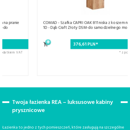
COMAD - Szafka CAPRI OAK 811 niska z koszem na pranie 35
1D - Dąb Craft Złoty DSM-do samodzielnego montażu
376,
61
PLN*
* z podatkiem VAT
Twoja łazienka REA – luksusowe kabiny
prysznicowe
Łazienka to jedno z tych pomieszczeń, które zasługują na szczególne