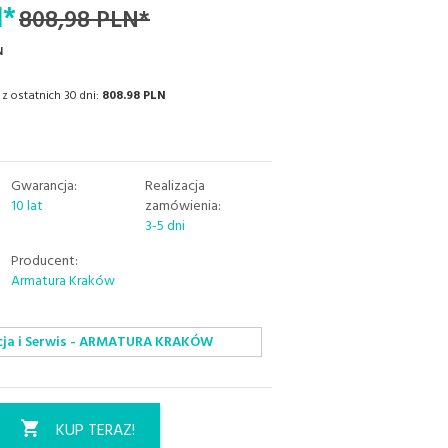
N*
808,98 PLN*
N
z ostatnich 30 dni:
808.98 PLN
Gwarancja:
Realizacja
10 lat
zamówienia:
3-5 dni
Producent:
Armatura Kraków
ja i Serwis - ARMATURA KRAKÓW
KUP TERAZ!