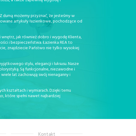
estiżu, a także zapewnią wygodę i
. Z dumą możemy przyznać, że jesteśmy w
jonowane artykuły łazienkowe, pochodzące od
 wnętrz, jak również dobro i wygodę Klienta,
kości i bezpieczeństwa. Łazienka REA to
cie, znajdziecie Państwo nie tylko wysokiej
jątkowego stylu, elegancji i luksusu. Nasze
orystyką. Są funkcjonalne, niezawodne i
 wiele lat zachowują swój nienaganny i
ch kształtach i wymiarach. Dzięki temu
, które spełni nawet najbardziej
Kontakt