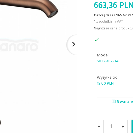
663,
36
PL
Oszczędzasz 145.62 PL
* z podatkiem VAT
Najniższa cena produktu 
.
Model:
5032-612-34
Wysyłka od:
19.00 PLN
Gwaranc