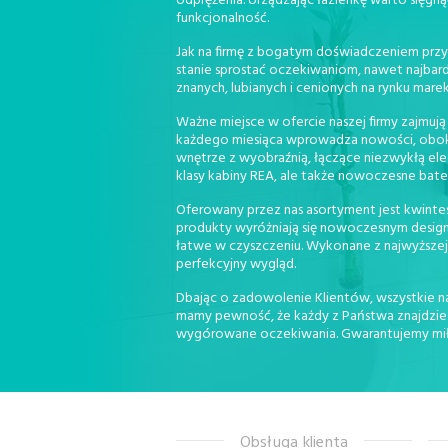
odprężenia. Urządzając łazienkę warto sięgną
funkcjonalność.
Jak na firmę z bogatym doświadczeniem przy
stanie sprostać oczekiwaniom, nawet najbar
znanych, lubianych i cenionych na rynku marek
Ważne miejsce w ofercie naszej firmy zajmują
każdego miesiąca wprowadza nowości, obok kt
wnętrze z wyobraźnią, łączące niezwykłą ele
klasy kabiny REA, ale także nowoczesne bat
Oferowany przez nas asortyment jest kwintese
produkty wyróżniają się nowoczesnym design
łatwe w czyszczeniu. Wykonane z najwyższej 
perfekcyjny wygląd.
Dbając o zadowolenie Klientów, wszystkie na
mamy pewność, że każdy z Państwa znajdzie u
wygórowane oczekiwania. Gwarantujemy miłą 
Obsługa klienta