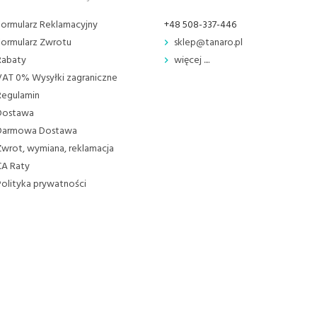
Formularz Reklamacyjny
+48 508-337-446
Formularz Zwrotu
sklep@tanaro.pl
Rabaty
więcej ....
VAT 0% Wysyłki zagraniczne
Regulamin
Dostawa
Darmowa Dostawa
Zwrot, wymiana, reklamacja
CA Raty
Polityka prywatności