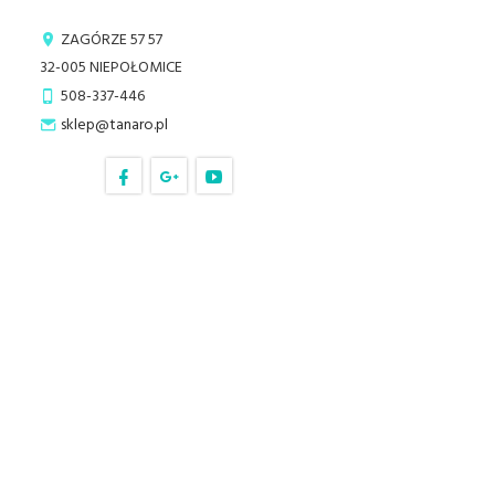
ZAGÓRZE 57 57
32-005
NIEPOŁOMICE
508-337-446
sklep@tanaro.pl