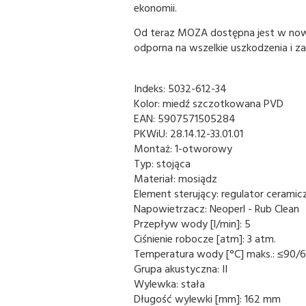
ekonomii.
Od teraz MOZA dostępna jest w now
odporna na wszelkie uszkodzenia i za
Indeks:
5032-612-34
Kolor:
miedź szczotkowana PVD
EAN:
5907571505284
PKWiU:
28.14.12-33.01.01
Montaż:
1-otworowy
Typ:
stojąca
Materiał:
mosiądz
Element sterujący:
regulator ceramic
Napowietrzacz:
Neoperl - Rub Clean
Przepływ wody [l/min]:
5
Ciśnienie robocze [atm]:
3 atm.
Temperatura wody [°C] maks.:
≤90/
Grupa akustyczna:
II
Wylewka:
stała
Długość wylewki [mm]:
162 mm