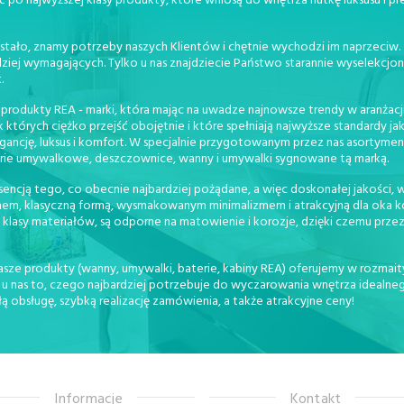
ć po najwyższej klasy produkty, które wniosą do wnętrza nutkę luksusu i pr
stało, znamy potrzeby naszych Klientów i chętnie wychodzi im naprzeciw
dziej wymagających. Tylko u nas znajdziecie Państwo starannie wyselekc
.
 produkty REA - marki, która mając na uwadze najnowsze trendy w aranżacji
órych ciężko przejść obojętnie i które spełniają najwyższe standardy ja
gancję, luksus i komfort. W specjalnie przygotowanym przez nas asortymen
erie umywalkowe, deszczownice, wanny i umywalki sygnowane tą marką.
ncją tego, co obecnie najbardziej pożądane, a więc doskonałej jakości, wy
em, klasyczną formą, wysmakowanym minimalizmem i atrakcyjną dla oka kol
klasy materiałów, są odporne na matowienie i korozje, dzięki czemu przez
sze produkty (wanny, umywalki, baterie, kabiny REA) oferujemy w rozmaity
 nas to, czego najbardziej potrzebuje do wyczarowania wnętrza idealnego
obsługę, szybką realizację zamówienia, a także atrakcyjne ceny!
Informacje
Kontakt