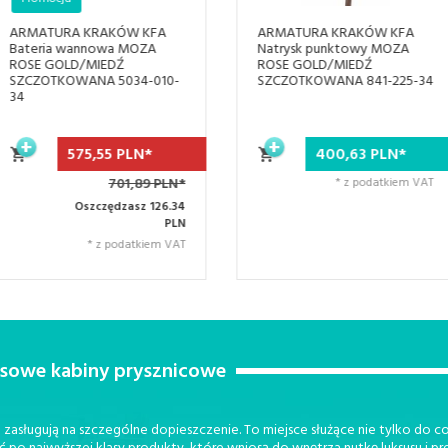
ARMATURA KRAKÓW KFA
ARMATURA KRAKÓW KFA
Natrysk punktowy MOZA
Bateria wannowa
ROSE GOLD/MIEDŹ
wolnostojąca MOZA ROSE
SZCZOTKOWANA 841-225-34
GOLD/MIEDŹ
SZCZOTKOWANA 5035-510-
34
400,
63
PLN*
2673,
32
PLN*
* z podatkiem VAT
3260,15 PLN*
Oszczędzasz 586.83
PLN
* z podatkiem VAT
usowe kabiny prysznicowe
zasługują na szczególne dopieszczenie. To miejsce służące nie tylko do cod