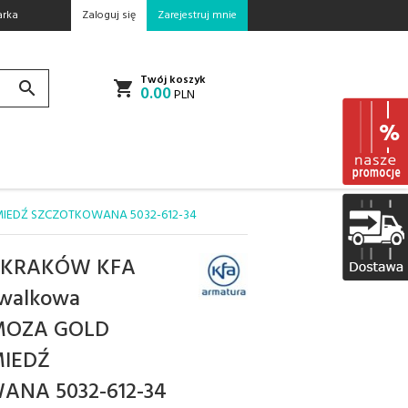
rka
Zaloguj się
Zarejestruj mnie
Twój koszyk
0.00
PLN
MIEDŹ SZCZOTKOWANA 5032-612-34
 KRAKÓW KFA
ywalkowa
 MOZA GOLD
MIEDŹ
NA 5032-612-34