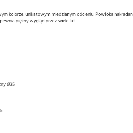
ym kolorze: unikatowym miedzianym odcieniu. Powłoka nakładana
pewnia piękny wygląd przez wiele lat.
zny Ø35
65