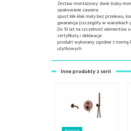
Zestaw montażowy:
dwie śruby mo
opakowanie zawiera:
spust klik-klak mały bez przelewu, 
gwarancja (szczegóły w warunkach gw
Do 10 lat na szczelność elementów 
certyfikaty i deklaracje:
produkt wykonany zgodnie z normą P
użytkowych
Inne produkty z serii
mocja
Promocja