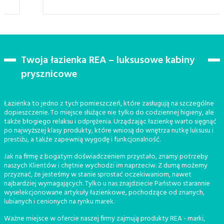
Twoja łazienka REA – luksusowe kabiny
prysznicowe
Łazienka to jedno z tych pomieszczeń, które zasługują na szczególne
dopieszczenie. To miejsce służące nie tylko do codziennej higieny, ale
także błogiego relaksu i odprężenia. Urządzając łazienkę warto sięgnąć
po najwyższej klasy produkty, które wniosą do wnętrza nutkę luksusu i
prestiżu, a także zapewnią wygodę i funkcjonalność.
Jak na firmę z bogatym doświadczeniem przystało, znamy potrzeby
naszych Klientów i chętnie wychodzi im naprzeciw. Z dumą możemy
przyznać, że jesteśmy w stanie sprostać oczekiwaniom, nawet
najbardziej wymagających. Tylko u nas znajdziecie Państwo starannie
wyselekcjonowane artykuły łazienkowe, pochodzące od znanych,
lubianych i cenionych na rynku marek.
Ważne miejsce w ofercie naszej firmy zajmują produkty REA - marki,