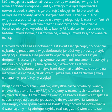
która mając na uwadze najnowsze trendy w aranżacji wnętrz, jak
również dobro i wygodę Klienta, każdego miesiąca wprowadza
nowości, obok których ciężko przejść obojętnie i które spełniają
najwyższe standardy jakości i bezpieczeństwa. Łazienka REA to
wnętrze z wyobraźnią, łączące niezwykłą elegancję, luksus i komfort. W
specjalnie przygotowanym przez nas asortymencie, znajdziecie
Państwo nie tylko wysokiej klasy kabiny REA, ale także nowoczesne
baterie umywalkowe, deszczownice, wanny i umywalki sygnowane tą
marką.
Oferowany przez nas asortyment jest kwintesencją tego, co obecnie
najbardziej pożądane, a więc doskonałej jakości, wyjątkowego stylu,
elegancji i luksusu. Nasze produkty wyróżniają się nowoczesnym
designem, klasyczną formą, wysmakowanym minimalizmem i atrakcyjną
dla oka kolorystyką. Są funkcjonalne, niezawodne i łatwe w
czyszczeniu. Wykonane z najwyższej klasy materiałów, są odporne na
matowienie i korozje, dzięki czemu przez wiele lat zachowują swój
nienaganny i perfekcyjny wygląd.
Dbając o zadowolenie Klientów, wszystkie nasze produkty (wanny,
umywalki, baterie, kabiny REA) oferujemy w rozmaitych kształtach i
wymiarach. Dzięki temu mamy pewność, że każdy z Państwa znajdzie u
nas to, czego najbardziej potrzebuje do wyczarowania wnętrza
idealnego, które spełni nawet najbardziej wygórowane oczekiwania.
Gwarantujemy miłą obsługę, szybką realizację zamówienia, a także