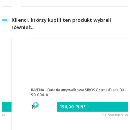
Klienci, którzy kupili ten produkt wybrali
również...
INVENA - Bateria umywalkowa SIROS Czarna/Black BU-
90-004-A
194,
00
PLN*
* z podatkiem VAT