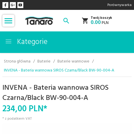
Porównywarka
Twój koszyk
0.00
PLN
Kategorie
Strona główna
Baterie
Baterie wannowe
INVENA - Bateria wannowa SIROS Czarna/Black BW-90-004-A
INVENA - Bateria wannowa SIROS
Czarna/Black BW-90-004-A
234,
00
PLN*
* z podatkiem VAT