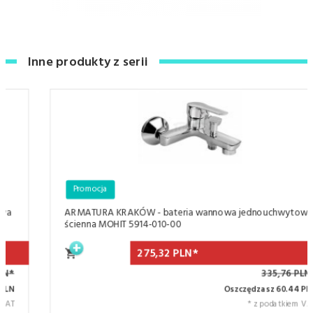
Inne produkty z serii
Promocja
ARMATURA KRAKÓW - bateria wannowa jednouchwytowa
ścienna MOHIT 5914-010-00
275,
32
PLN*
335,76 PLN*
Oszczędzasz 60.44 PLN
* z podatkiem VAT