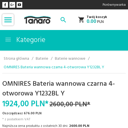
Porównywarka
Twój koszyk
0.00
PLN
Kategorie
Strona główna
Baterie
Baterie wannowe
OMNIRES Bateria wannowa czarna 4-otworowa Y1232BL Y
OMNIRES Bateria wannowa czarna 4-
otworowa Y1232BL Y
1924,
00
PLN*
2600,00 PLN*
Oszczędzasz 676.00 PLN
* z podatkiem VAT
Najniższa cena produktu z ostatnich 30 dni:
2600.00 PLN