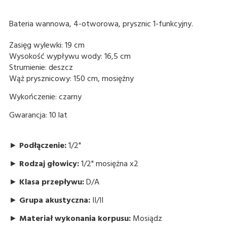
Bateria wannowa, 4-otworowa, prysznic 1-funkcyjny.
Zasięg wylewki: 19 cm
Wysokość wypływu wody: 16,5 cm
Strumienie: deszcz
Wąż prysznicowy: 150 cm, mosiężny
Wykończenie: czarny
Gwarancja: 10 lat
►
Podłączenie:
1/2"
►
Rodzaj głowicy:
1/2" mosiężna x2
►
Klasa przepływu:
D/A
►
Grupa akustyczna:
II/II
►
Materiał wykonania korpusu:
Mosiądz