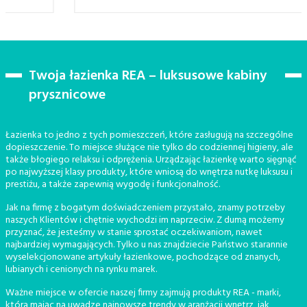
Twoja łazienka REA – luksusowe kabiny
prysznicowe
Łazienka to jedno z tych pomieszczeń, które zasługują na szczególne
dopieszczenie. To miejsce służące nie tylko do codziennej higieny, ale
także błogiego relaksu i odprężenia. Urządzając łazienkę warto sięgnąć
po najwyższej klasy produkty, które wniosą do wnętrza nutkę luksusu i
prestiżu, a także zapewnią wygodę i funkcjonalność.
Jak na firmę z bogatym doświadczeniem przystało, znamy potrzeby
naszych Klientów i chętnie wychodzi im naprzeciw. Z dumą możemy
przyznać, że jesteśmy w stanie sprostać oczekiwaniom, nawet
najbardziej wymagających. Tylko u nas znajdziecie Państwo starannie
wyselekcjonowane artykuły łazienkowe, pochodzące od znanych,
lubianych i cenionych na rynku marek.
Ważne miejsce w ofercie naszej firmy zajmują produkty REA - marki,
która mając na uwadze najnowsze trendy w aranżacji wnętrz, jak