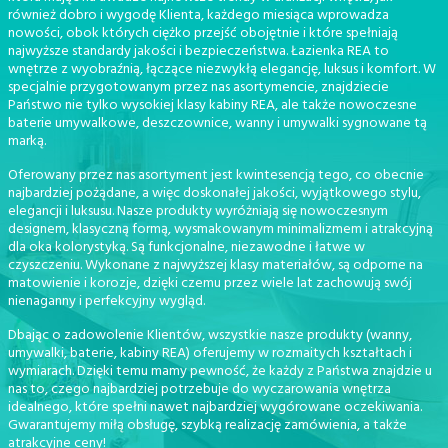
również dobro i wygodę Klienta, każdego miesiąca wprowadza
nowości, obok których ciężko przejść obojętnie i które spełniają
najwyższe standardy jakości i bezpieczeństwa. Łazienka REA to
wnętrze z wyobraźnią, łączące niezwykłą elegancję, luksus i komfort. W
specjalnie przygotowanym przez nas asortymencie, znajdziecie
Państwo nie tylko wysokiej klasy kabiny REA, ale także nowoczesne
baterie umywalkowe, deszczownice, wanny i umywalki sygnowane tą
marką.
Oferowany przez nas asortyment jest kwintesencją tego, co obecnie
najbardziej pożądane, a więc doskonałej jakości, wyjątkowego stylu,
elegancji i luksusu. Nasze produkty wyróżniają się nowoczesnym
designem, klasyczną formą, wysmakowanym minimalizmem i atrakcyjną
dla oka kolorystyką. Są funkcjonalne, niezawodne i łatwe w
czyszczeniu. Wykonane z najwyższej klasy materiałów, są odporne na
matowienie i korozje, dzięki czemu przez wiele lat zachowują swój
nienaganny i perfekcyjny wygląd.
Dbając o zadowolenie Klientów, wszystkie nasze produkty (wanny,
umywalki, baterie, kabiny REA) oferujemy w rozmaitych kształtach i
wymiarach. Dzięki temu mamy pewność, że każdy z Państwa znajdzie u
nas to, czego najbardziej potrzebuje do wyczarowania wnętrza
idealnego, które spełni nawet najbardziej wygórowane oczekiwania.
Gwarantujemy miłą obsługę, szybką realizację zamówienia, a także
atrakcyjne ceny!