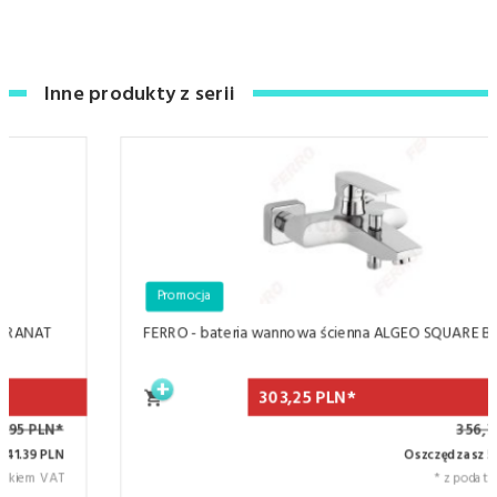
Inne produkty z serii
Promocja
FERRO - bateria wannowa ścienna ALGEO SQUARE BAQ1
303,
25
PLN*
356,76 PLN*
Oszczędzasz 53.51 PLN
* z podatkiem VAT