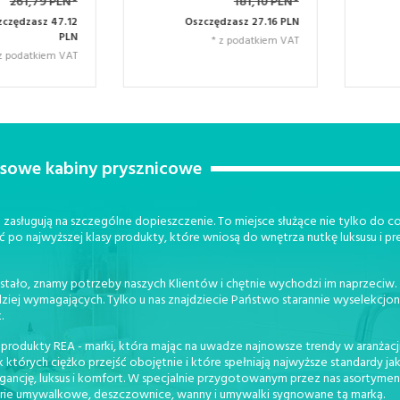
181,10 PLN*
355,03 PLN*
Oszczędzasz 27.16 PLN
Oszczędzasz 63.91 PLN
* z podatkiem VAT
* z podatkiem VAT
usowe kabiny prysznicowe
zasługują na szczególne dopieszczenie. To miejsce służące nie tylko do cod
ć po najwyższej klasy produkty, które wniosą do wnętrza nutkę luksusu i pr
stało, znamy potrzeby naszych Klientów i chętnie wychodzi im naprzeciw
dziej wymagających. Tylko u nas znajdziecie Państwo starannie wyselekc
.
 produkty REA - marki, która mając na uwadze najnowsze trendy w aranżacji
órych ciężko przejść obojętnie i które spełniają najwyższe standardy ja
gancję, luksus i komfort. W specjalnie przygotowanym przez nas asortymen
erie umywalkowe, deszczownice, wanny i umywalki sygnowane tą marką.