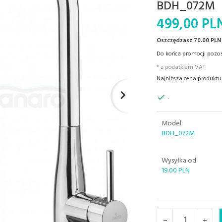
BDH_072M
499,
00
PL
Oszczędzasz 70.00 PLN
Do końca promocji pozos
* z podatkiem VAT
Najniższa cena produktu 
.
Model:
BDH_072M
Wysyłka od:
19.00 PLN