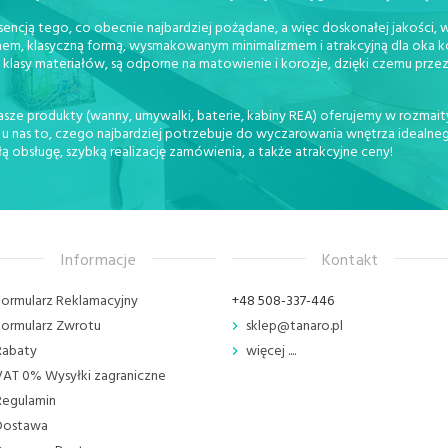
ncją tego, co obecnie najbardziej pożądane, a więc doskonałej jakości, wy
em, klasyczną formą, wysmakowanym minimalizmem i atrakcyjną dla oka kol
klasy materiałów, są odporne na matowienie i korozje, dzięki czemu przez
sze produkty (wanny, umywalki, baterie, kabiny REA) oferujemy w rozmaity
 nas to, czego najbardziej potrzebuje do wyczarowania wnętrza idealnego
obsługę, szybką realizację zamówienia, a także atrakcyjne ceny!
Informacje
Kontakt
Formularz Reklamacyjny
+48 508-337-446
Formularz Zwrotu
sklep@tanaro.pl
Rabaty
więcej ....
VAT 0% Wysyłki zagraniczne
Regulamin
Dostawa