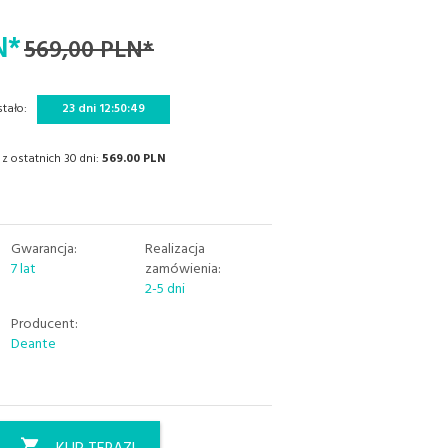
N*
569,00 PLN*
tało:
23 dni 12:50:48
z ostatnich 30 dni:
569.00 PLN
Gwarancja:
Realizacja
7 lat
zamówienia:
2-5 dni
Producent:
Deante