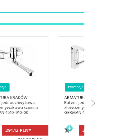
Promocja
Promocja
ARMATURA KRAKÓW -
FERRO - bateria
Bateria jednouchwytowa
zlewozmywakowa stoj
zlewozmywakowa stojąca
wyciąganym natryskie
GERMAN 4513-915-00
VASTO BVA8
243,
28
PLN*
209,
93
PLN