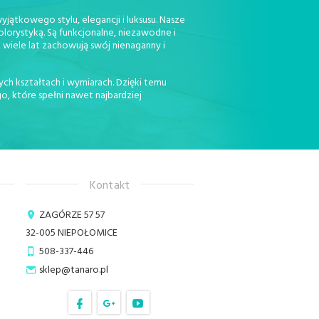
jątkowego stylu, elegancji i luksusu. Nasze
orystyką. Są funkcjonalne, niezawodne i
 wiele lat zachowują swój nienaganny i
ch kształtach i wymiarach. Dzięki temu
, które spełni nawet najbardziej
Kontakt
ZAGÓRZE 57 57
32-005
NIEPOŁOMICE
508-337-446
sklep@tanaro.pl