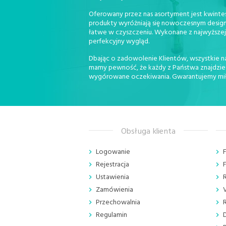
Oferowany przez nas asortyment jest kwintese
produkty wyróżniają się nowoczesnym design
łatwe w czyszczeniu. Wykonane z najwyższej 
perfekcyjny wygląd.
Dbając o zadowolenie Klientów, wszystkie na
mamy pewność, że każdy z Państwa znajdzie u
wygórowane oczekiwania. Gwarantujemy miłą 
Obsługa klienta
Logowanie
Rejestracja
Ustawienia
Zamówienia
Przechowalnia
Regulamin