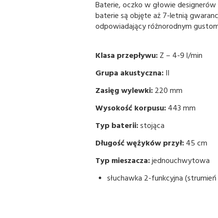
Baterie, oczko w głowie designerów 
baterie są objęte aż 7-letnią gwara
odpowiadający różnorodnym gustom
Klasa przepływu:
Z – 4-9 l/min
Grupa akustyczna:
II
Zasięg wylewki:
220 mm
Wysokość korpusu:
443 mm
Typ baterii:
stojąca
Długość wężyków przył:
45 cm
Typ mieszacza:
jednouchwytowa
słuchawka 2-funkcyjna (strumień