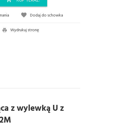
KUP TERAZ!
nania
Dodaj do schowka
Wydrukuj stronę
ca z wylewką U z
72M