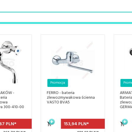
Promocja
Promocja
FERRO - bateria
ARMATURA KRAKÓW -
zlewozmywakowa ścienna
Bateria jednouchwytowa
VASTO BVA5
zlewozmywakowa ścienna
GERMAN 4510-910-00
153,
94
PLN*
291,
12
PLN*