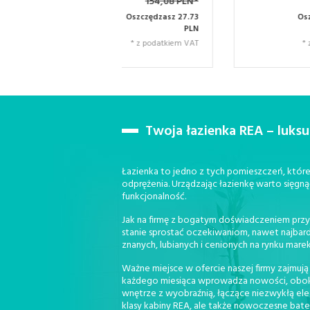
154,08 PLN*
261,79 PLN*
Oszczędzasz 27.73
Oszczędzasz 47.12
PLN
PLN
* z podatkiem VAT
* z podatkiem VAT
Twoja łazienka REA – luks
Łazienka to jedno z tych pomieszczeń, które 
odprężenia. Urządzając łazienkę warto sięgną
funkcjonalność.
Jak na firmę z bogatym doświadczeniem przy
stanie sprostać oczekiwaniom, nawet najbar
znanych, lubianych i cenionych na rynku marek
Ważne miejsce w ofercie naszej firmy zajmują
każdego miesiąca wprowadza nowości, obok kt
wnętrze z wyobraźnią, łączące niezwykłą ele
klasy kabiny REA, ale także nowoczesne bat