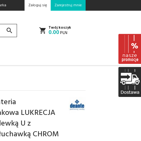
rka
Zaloguj się
Zarejestruj mnie
Twój koszyk
0.00
PLN
teria
akowa LUKRECJA
lewką U z
słuchawką CHROM