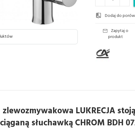
Dodaj do porów
Zapytaj o
oduktów
produkt
a zlewozmywakowa LUKRECJA stoją
ciąganą słuchawką CHROM BDH 0