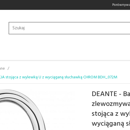
Porównywa
nne
JA stojąca z wylewką U z wyciąganą słuchawką CHROM BDH_072M
DEANTE - Ba
zlewozmyw
stojąca z wy
wyciąganą 