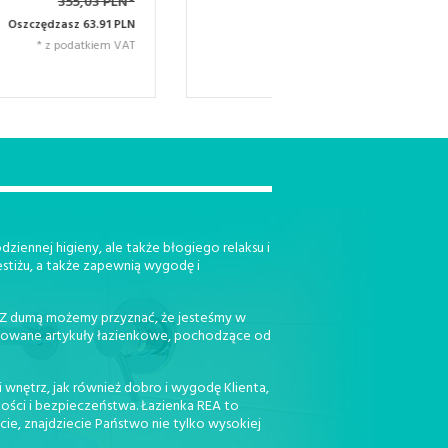
296,68 PLN*
246,9
Oszczędzasz 53.40
Oszczędzasz 37.
PLN
* z podatk
* z podatkiem VAT
ziennej higieny, ale także błogiego relaksu i
estiżu, a także zapewnią wygodę i
. Z dumą możemy przyznać, że jesteśmy w
jonowane artykuły łazienkowe, pochodzące od
 wnętrz, jak również dobro i wygodę Klienta,
kości i bezpieczeństwa. Łazienka REA to
cie, znajdziecie Państwo nie tylko wysokiej