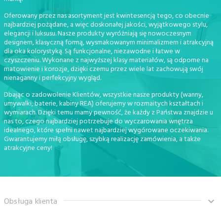
Oferowany przez nas asortyment jest kwintesencją tego, co obecnie
najbardziej pożądane, a więc doskonałej jakości, wyjątkowego stylu,
elegancji i luksusu. Nasze produkty wyróżniają się nowoczesnym
designem, klasyczną formą, wysmakowanym minimalizmem i atrakcyjną
dla oka kolorystyką. Są funkcjonalne, niezawodne i łatwe w
czyszczeniu. Wykonane z najwyższej klasy materiałów, są odporne na
matowienie i korozje, dzięki czemu przez wiele lat zachowują swój
nienaganny i perfekcyjny wygląd.
Dbając o zadowolenie Klientów, wszystkie nasze produkty (wanny,
umywalki, baterie, kabiny REA) oferujemy w rozmaitych kształtach i
wymiarach. Dzięki temu mamy pewność, że każdy z Państwa znajdzie u
nas to, czego najbardziej potrzebuje do wyczarowania wnętrza
idealnego, które spełni nawet najbardziej wygórowane oczekiwania.
Gwarantujemy miłą obsługę, szybką realizację zamówienia, a także
atrakcyjne ceny!
Obsługa klienta