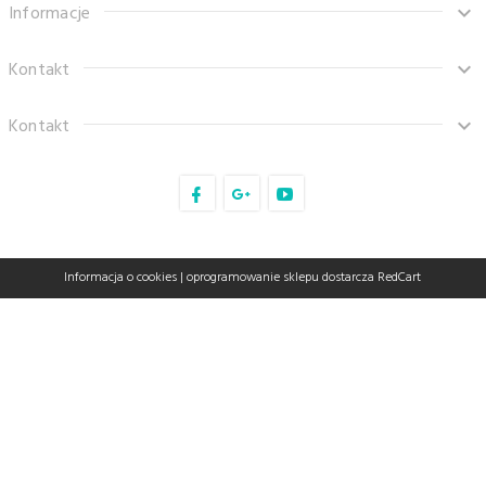
Informacje
Kontakt
Kontakt
sklep@tanaro.pl
Informacja o cookies
|
oprogramowanie sklepu dostarcza
RedCart