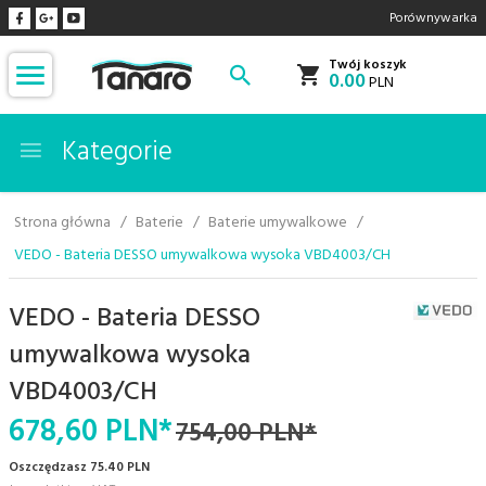
Porównywarka
Twój koszyk
0.00
PLN
Kategorie
Strona główna
Baterie
Baterie umywalkowe
VEDO - Bateria DESSO umywalkowa wysoka VBD4003/CH
VEDO - Bateria DESSO
umywalkowa wysoka
VBD4003/CH
678,
60
PLN*
754,00 PLN*
Oszczędzasz 75.40 PLN