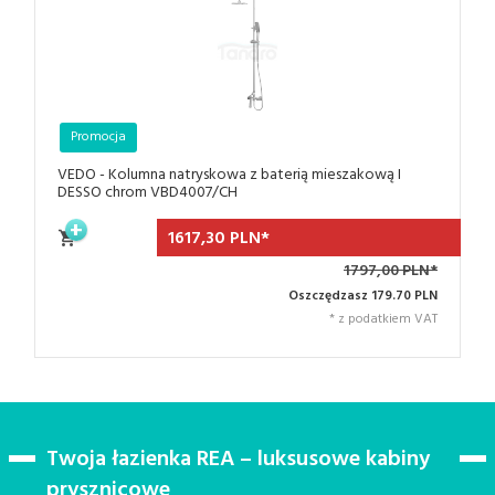
Promocja
VEDO - Kolumna natryskowa z baterią mieszakową I
DESSO chrom VBD4007/CH
1617,
30
PLN*
1797,00 PLN*
Oszczędzasz 179.70 PLN
* z podatkiem VAT
Twoja łazienka REA – luksusowe kabiny
prysznicowe