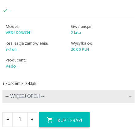
.
Model:
Gwarancja:
VBD4003/CH
2 lata
Realizacja zamówienia:
Wysyłka od:
3-7 dni
20.00 PLN
Producent:
Vedo
z korkiem klik-klak:
options[40]
-- WIĘCEJ OPCJI --
KUP TERAZ!