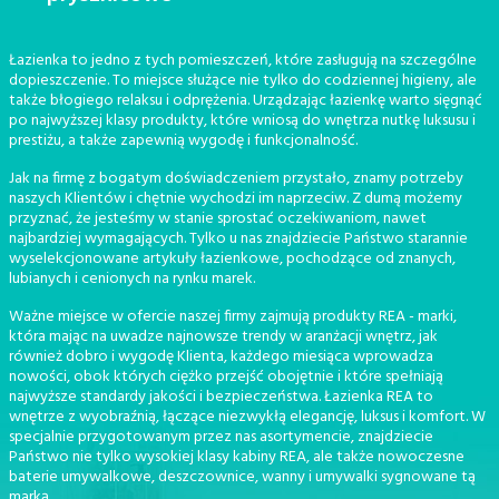
Łazienka to jedno z tych pomieszczeń, które zasługują na szczególne
dopieszczenie. To miejsce służące nie tylko do codziennej higieny, ale
także błogiego relaksu i odprężenia. Urządzając łazienkę warto sięgnąć
po najwyższej klasy produkty, które wniosą do wnętrza nutkę luksusu i
prestiżu, a także zapewnią wygodę i funkcjonalność.
Jak na firmę z bogatym doświadczeniem przystało, znamy potrzeby
naszych Klientów i chętnie wychodzi im naprzeciw. Z dumą możemy
przyznać, że jesteśmy w stanie sprostać oczekiwaniom, nawet
najbardziej wymagających. Tylko u nas znajdziecie Państwo starannie
wyselekcjonowane artykuły łazienkowe, pochodzące od znanych,
lubianych i cenionych na rynku marek.
Ważne miejsce w ofercie naszej firmy zajmują produkty REA - marki,
która mając na uwadze najnowsze trendy w aranżacji wnętrz, jak
również dobro i wygodę Klienta, każdego miesiąca wprowadza
nowości, obok których ciężko przejść obojętnie i które spełniają
najwyższe standardy jakości i bezpieczeństwa. Łazienka REA to
wnętrze z wyobraźnią, łączące niezwykłą elegancję, luksus i komfort. W
specjalnie przygotowanym przez nas asortymencie, znajdziecie
Państwo nie tylko wysokiej klasy kabiny REA, ale także nowoczesne
baterie umywalkowe, deszczownice, wanny i umywalki sygnowane tą
marką.