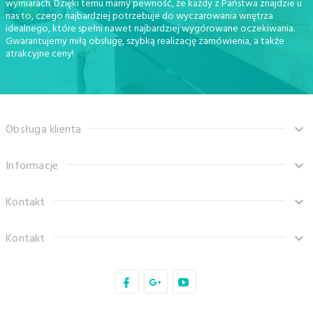
wymiarach. Dzięki temu mamy pewność, że każdy z Państwa znajdzie u
nas to, czego najbardziej potrzebuje do wyczarowania wnętrza
idealnego, które spełni nawet najbardziej wygórowane oczekiwania.
Gwarantujemy miłą obsługę, szybką realizację zamówienia, a także
atrakcyjne ceny!
Obsługa klienta
Informacje
Kontakt
Kontakt