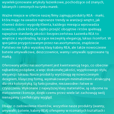
wyselekcjonowane artykuły łazienkowe, pochodzące od znanych,
lubianych i cenionych na rynku marek.
Ważne miejsce w ofercie naszej firmy zajmują produkty REA - marki,
która mając na uwadze najnowsze trendy w aranżacji wnętrz, jak
również dobro i wygodę Klienta, każdego miesiąca wprowadza
nowości, obok których ciężko przejść obojętnie i które spełniają
najwyższe standardy jakości i bezpieczeństwa. Łazienka REA to
wnętrze z wyobraźnią, łączące niezwykłą elegancję, luksus i komfort. W
specjalnie przygotowanym przez nas asortymencie, znajdziecie
Państwo nie tylko wysokiej klasy kabiny REA, ale także nowoczesne
baterie umywalkowe, deszczownice, wanny i umywalki sygnowane tą
marką.
Oferowany przez nas asortyment jest kwintesencją tego, co obecnie
najbardziej pożądane, a więc doskonałej jakości, wyjątkowego stylu,
elegancji i luksusu. Nasze produkty wyróżniają się nowoczesnym
designem, klasyczną formą, wysmakowanym minimalizmem i atrakcyjną
dla oka kolorystyką. Są funkcjonalne, niezawodne i łatwe w
czyszczeniu. Wykonane z najwyższej klasy materiałów, są odporne na
matowienie i korozje, dzięki czemu przez wiele lat zachowują swój
nienaganny i perfekcyjny wygląd.
Dbając o zadowolenie Klientów, wszystkie nasze produkty (wanny,
umywalki, baterie, kabiny REA) oferujemy w rozmaitych kształtach i