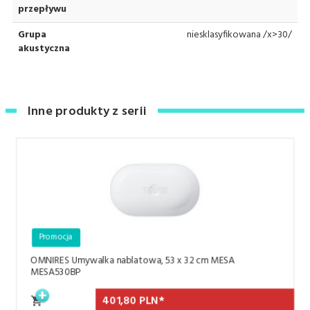
przepływu
Grupa
niesklasyfikowana /x>30/
akustyczna
Inne produkty z serii
Promocja
OMNIRES Umywalka nablatowa, 53 x 32 cm MESA
MESA530BP
401,
80
PLN*