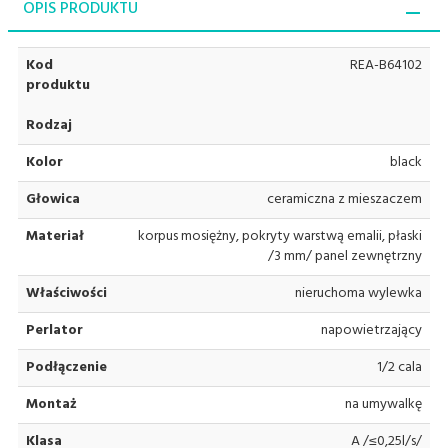
OPIS PRODUKTU
Kod
REA-B64102
produktu
Rodzaj
Kolor
black
Głowica
ceramiczna z mieszaczem
Materiał
korpus mosiężny, pokryty warstwą emalii, płaski
/3 mm/ panel zewnętrzny
Właściwości
nieruchoma wylewka
Perlator
napowietrzający
Podłączenie
1/2 cala
Montaż
na umywalkę
Klasa
A /≤0,25l/s/