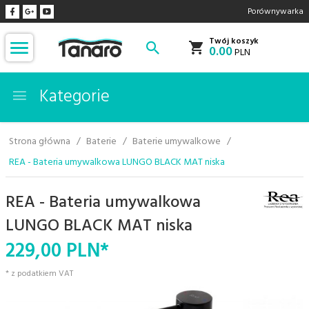
Porównywarka
Twój koszyk
0.00
PLN
Kategorie
Strona główna
Baterie
Baterie umywalkowe
REA - Bateria umywalkowa LUNGO BLACK MAT niska
REA - Bateria umywalkowa
LUNGO BLACK MAT niska
229,
00
PLN*
* z podatkiem VAT