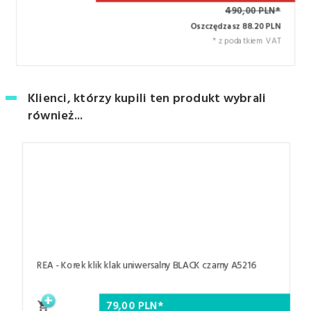
490,00 PLN*
Oszczędzasz 88.20 PLN
* z podatkiem VAT
Klienci, którzy kupili ten produkt wybrali
również...
REA - Korek klik klak uniwersalny BLACK czarny A5216
79,
00
PLN*