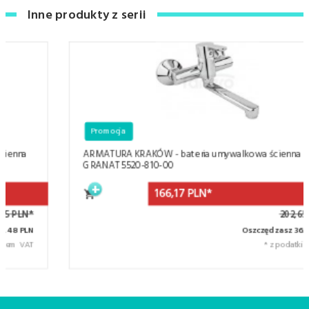
Inne produkty z serii
Promocja
ARMATURA KRAKÓW - bateria umywalkowa ścienna
GRANAT 5520-810-00
166,
17
PLN*
202,65 PLN*
Oszczędzasz 36.48 PLN
* z podatkiem VAT