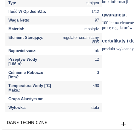
brak informacji
Typ:
stojąca
Ilość W Op Jedn/Zb:
1/12
gwarancja:
Waga Netto:
97
100 lat na element
pracę regulatorów
Materiał:
mosiądz
Element Sterujący:
regulator ceramiczny
certyfikaty i d
Ø35
produkt wykonany
Napowietrzacz:
tak
Przepływ Wody
12
[L/Min]:
Ciśnienie Robocze
3
[Atm]:
Temperatura Wody [°C]
≤90
Maks.:
Grupa Akustyczna:
Wylewka:
stała
DANE TECHNICZNE