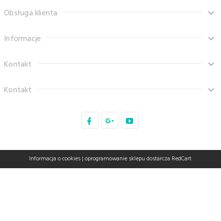
Obsługa klienta
Informacje
Kontakt
Kontakt
sklep@tanaro.pl
Informacja o cookies
|
oprogramowanie sklepu dostarcza
RedCart