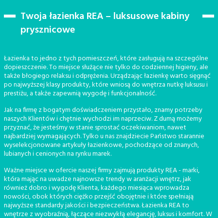
Twoja łazienka REA – luksusowe kabiny
prysznicowe
Łazienka to jedno z tych pomieszczeń, które zasługują na szczególne
dopieszczenie. To miejsce służące nie tylko do codziennej higieny, ale
także błogiego relaksu i odprężenia. Urządzając łazienkę warto sięgnąć
po najwyższej klasy produkty, które wniosą do wnętrza nutkę luksusu i
prestiżu, a także zapewnią wygodę i funkcjonalność.
Jak na firmę z bogatym doświadczeniem przystało, znamy potrzeby
naszych Klientów i chętnie wychodzi im naprzeciw. Z dumą możemy
przyznać, że jesteśmy w stanie sprostać oczekiwaniom, nawet
najbardziej wymagających. Tylko u nas znajdziecie Państwo starannie
wyselekcjonowane artykuły łazienkowe, pochodzące od znanych,
lubianych i cenionych na rynku marek.
Ważne miejsce w ofercie naszej firmy zajmują produkty REA - marki,
która mając na uwadze najnowsze trendy w aranżacji wnętrz, jak
również dobro i wygodę Klienta, każdego miesiąca wprowadza
nowości, obok których ciężko przejść obojętnie i które spełniają
najwyższe standardy jakości i bezpieczeństwa. Łazienka REA to
wnętrze z wyobraźnią, łączące niezwykłą elegancję, luksus i komfort. W