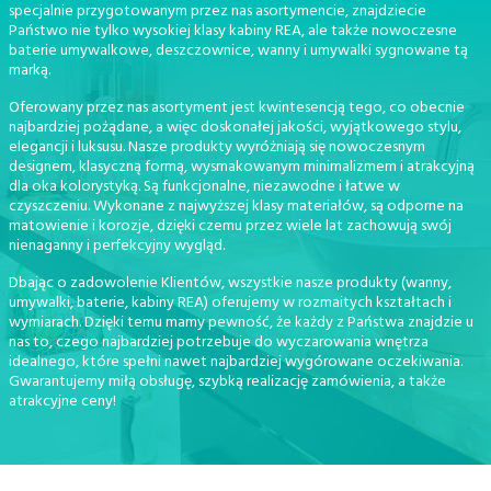
specjalnie przygotowanym przez nas asortymencie, znajdziecie
Państwo nie tylko wysokiej klasy kabiny REA, ale także nowoczesne
baterie umywalkowe, deszczownice, wanny i umywalki sygnowane tą
marką.
Oferowany przez nas asortyment jest kwintesencją tego, co obecnie
najbardziej pożądane, a więc doskonałej jakości, wyjątkowego stylu,
elegancji i luksusu. Nasze produkty wyróżniają się nowoczesnym
designem, klasyczną formą, wysmakowanym minimalizmem i atrakcyjną
dla oka kolorystyką. Są funkcjonalne, niezawodne i łatwe w
czyszczeniu. Wykonane z najwyższej klasy materiałów, są odporne na
matowienie i korozje, dzięki czemu przez wiele lat zachowują swój
nienaganny i perfekcyjny wygląd.
Dbając o zadowolenie Klientów, wszystkie nasze produkty (wanny,
umywalki, baterie, kabiny REA) oferujemy w rozmaitych kształtach i
wymiarach. Dzięki temu mamy pewność, że każdy z Państwa znajdzie u
nas to, czego najbardziej potrzebuje do wyczarowania wnętrza
idealnego, które spełni nawet najbardziej wygórowane oczekiwania.
Gwarantujemy miłą obsługę, szybką realizację zamówienia, a także
atrakcyjne ceny!