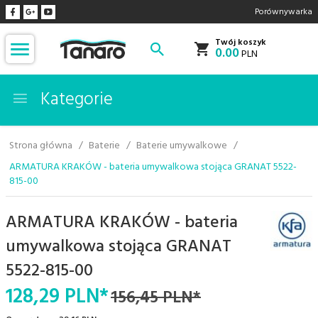
Porównywarka
Twój koszyk
0.00
PLN
Kategorie
Strona główna
Baterie
Baterie umywalkowe
ARMATURA KRAKÓW - bateria umywalkowa stojąca GRANAT 5522-
815-00
ARMATURA KRAKÓW - bateria
umywalkowa stojąca GRANAT
5522-815-00
128,
29
PLN*
156,45 PLN*