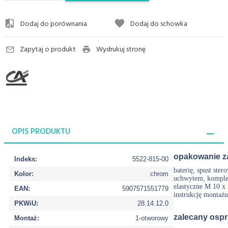
Dodaj do porównania
Dodaj do schowka
Zapytaj o produkt
Wydrukuj stronę
OPIS PRODUKTU
opakowanie z
Indeks:
5522-815-00
baterię, spust ster
Kolor:
chrom
uchwytem, komplet
elastyczne M 10 x
EAN:
5907571551779
instrukcję montażu
PKWiU:
28.14.12.0
zalecany ospr
Montaż:
1-otworowy