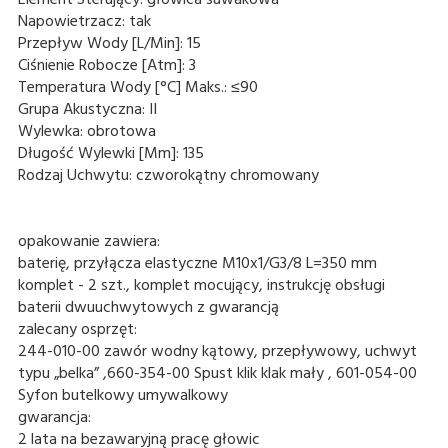
Napowietrzacz:
tak
Przepływ Wody [L/Min]:
15
Ciśnienie Robocze [Atm]:
3
Temperatura Wody [°C] Maks.:
≤90
Grupa Akustyczna:
II
Wylewka:
obrotowa
Długość Wylewki [Mm]:
135
Rodzaj Uchwytu:
czworokątny chromowany
opakowanie zawiera:
baterię, przyłącza elastyczne M10x1/G3/8 L=350 mm
komplet - 2 szt., komplet mocujący, instrukcję obsługi
baterii dwuuchwytowych z gwarancją
zalecany osprzęt:
244-010-00 zawór wodny kątowy, przepływowy, uchwyt
typu „belka” ,660-354-00 Spust klik klak mały , 601-054-00
Syfon butelkowy umywalkowy
gwarancja:
2 lata na bezawaryjną pracę głowic