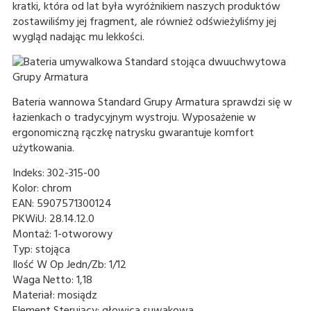
kratki, która od lat była wyróżnikiem naszych produktów
zostawiliśmy jej fragment, ale również odświeżyliśmy jej
wygląd nadając mu lekkości.
Bateria wannowa Standard Grupy Armatura sprawdzi się w
łazienkach o tradycyjnym wystroju. Wyposażenie w
ergonomiczną rączkę natrysku gwarantuje komfort
użytkowania.
Indeks:
302-315-00
Kolor:
chrom
EAN:
5907571300124
PKWiU:
28.14.12.0
Montaż:
1-otworowy
Typ:
stojąca
Ilość W Op Jedn/Zb:
1/12
Waga Netto:
1,18
Materiał:
mosiądz
Element Sterujący:
głowica suwakowa