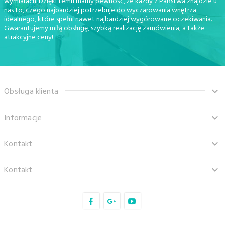
wymiarach. Dzięki temu mamy pewność, że każdy z Państwa znajdzie u
nas to, czego najbardziej potrzebuje do wyczarowania wnętrza
idealnego, które spełni nawet najbardziej wygórowane oczekiwania.
Gwarantujemy miłą obsługę, szybką realizację zamówienia, a także
atrakcyjne ceny!
Obsługa klienta
Informacje
Kontakt
Kontakt