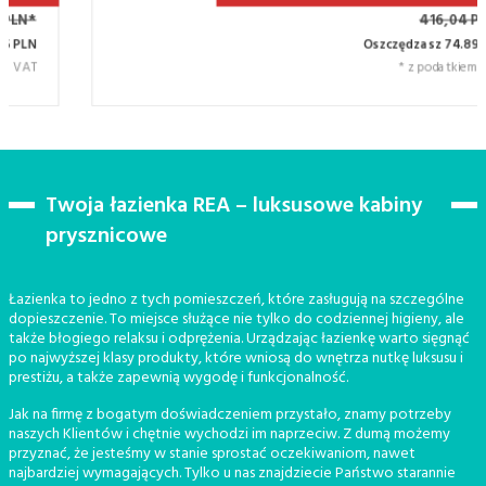
416,04 PLN*
Oszczędzasz 74.89 PLN
* z podatkiem VAT
Twoja łazienka REA – luksusowe kabiny
prysznicowe
Łazienka to jedno z tych pomieszczeń, które zasługują na szczególne
dopieszczenie. To miejsce służące nie tylko do codziennej higieny, ale
także błogiego relaksu i odprężenia. Urządzając łazienkę warto sięgnąć
po najwyższej klasy produkty, które wniosą do wnętrza nutkę luksusu i
prestiżu, a także zapewnią wygodę i funkcjonalność.
Jak na firmę z bogatym doświadczeniem przystało, znamy potrzeby
naszych Klientów i chętnie wychodzi im naprzeciw. Z dumą możemy
przyznać, że jesteśmy w stanie sprostać oczekiwaniom, nawet
najbardziej wymagających. Tylko u nas znajdziecie Państwo starannie