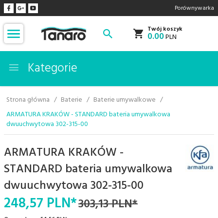
Porównywarka
Twój koszyk
0.00
PLN
Kategorie
Strona główna
Baterie
Baterie umywalkowe
ARMATURA KRAKÓW - STANDARD bateria umywalkowa
dwuuchwytowa 302-315-00
ARMATURA KRAKÓW -
STANDARD bateria umywalkowa
dwuuchwytowa 302-315-00
248,
57
PLN*
303,13 PLN*