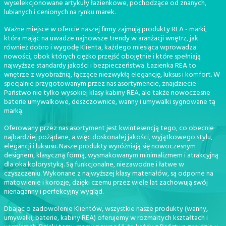
wyselekcjonowane artykuły łazienkowe, pochodzące od znanych,
lubianych i cenionych na rynku marek.
Ważne miejsce w ofercie naszej firmy zajmują produkty REA - marki,
która mając na uwadze najnowsze trendy w aranżacji wnętrz, jak
również dobro i wygodę Klienta, każdego miesiąca wprowadza
nowości, obok których ciężko przejść obojętnie i które spełniają
najwyższe standardy jakości i bezpieczeństwa. Łazienka REA to
wnętrze z wyobraźnią, łączące niezwykłą elegancję, luksus i komfort. W
specjalnie przygotowanym przez nas asortymencie, znajdziecie
Państwo nie tylko wysokiej klasy kabiny REA, ale także nowoczesne
baterie umywalkowe, deszczownice, wanny i umywalki sygnowane tą
marką.
Oferowany przez nas asortyment jest kwintesencją tego, co obecnie
najbardziej pożądane, a więc doskonałej jakości, wyjątkowego stylu,
elegancji i luksusu. Nasze produkty wyróżniają się nowoczesnym
designem, klasyczną formą, wysmakowanym minimalizmem i atrakcyjną
dla oka kolorystyką. Są funkcjonalne, niezawodne i łatwe w
czyszczeniu. Wykonane z najwyższej klasy materiałów, są odporne na
matowienie i korozje, dzięki czemu przez wiele lat zachowują swój
nienaganny i perfekcyjny wygląd.
Dbając o zadowolenie Klientów, wszystkie nasze produkty (wanny,
umywalki, baterie, kabiny REA) oferujemy w rozmaitych kształtach i