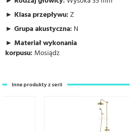
►
Rodzaj głowicy:
Wysoka 35 mm
►
Klasa przepływu:
Z
►
Grupa akustyczna:
N
►
Materiał wykonania
korpusu:
Mosiądz
Inne produkty z serii