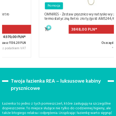
Promocja
OMNIRES - Zestaw prysznicowy natryskowy z baterią
termostatyczną Retro złoty/gold AM5244/6GL ARMANCE
3848,
00
PLN*
5200,00 PLN*
Oszczędzasz 1352.00 PLN
* z podatkiem VAT
Twoja łazienka REA – luksusowe kabiny
prysznicowe
Łazienka to jedno z tych pomieszczeń, które zasługują na szczególne
dopieszczenie. To miejsce służące nie tylko do codziennej higieny, ale
także błogiego relaksu i odprężenia. Urządzając łazienkę warto sięgnąć