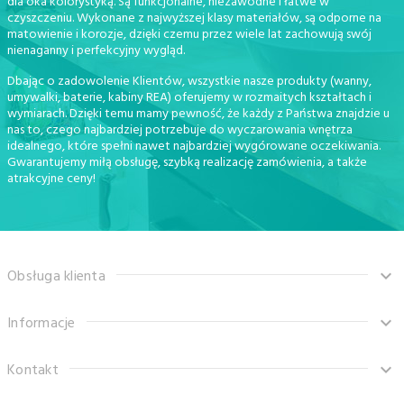
dla oka kolorystyką. Są funkcjonalne, niezawodne i łatwe w
czyszczeniu. Wykonane z najwyższej klasy materiałów, są odporne na
matowienie i korozje, dzięki czemu przez wiele lat zachowują swój
nienaganny i perfekcyjny wygląd.
Dbając o zadowolenie Klientów, wszystkie nasze produkty (wanny,
umywalki, baterie, kabiny REA) oferujemy w rozmaitych kształtach i
wymiarach. Dzięki temu mamy pewność, że każdy z Państwa znajdzie u
nas to, czego najbardziej potrzebuje do wyczarowania wnętrza
idealnego, które spełni nawet najbardziej wygórowane oczekiwania.
Gwarantujemy miłą obsługę, szybką realizację zamówienia, a także
atrakcyjne ceny!
Obsługa klienta
Informacje
Kontakt