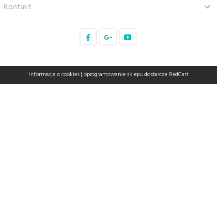
Kontakt
sklep@tanaro.pl
Informacja o cookies
|
oprogramowanie sklepu dostarcza
RedCart