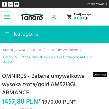
Porównywarka
Twój koszyk
0.00
PLN
Kategorie
Strona główna
Baterie
Baterie umywalkowe
OMNIRES - Bateria umywalkowa wysoka złota/gold AM5213GL
ARMANCE
OMNIRES - Bateria umywalkowa
wysoka złota/gold AM5213GL
ARMANCE
1457,
80
PLN*
1970,00 PLN*