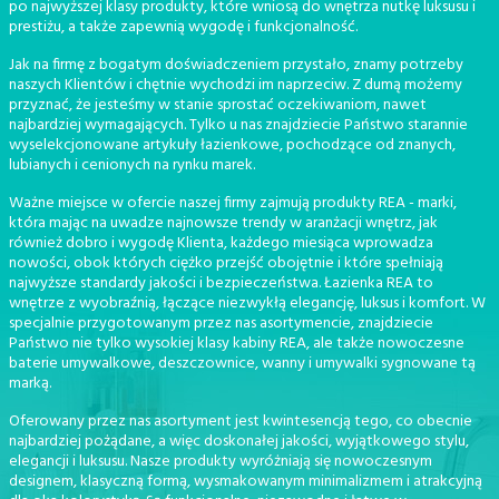
po najwyższej klasy produkty, które wniosą do wnętrza nutkę luksusu i
prestiżu, a także zapewnią wygodę i funkcjonalność.
Jak na firmę z bogatym doświadczeniem przystało, znamy potrzeby
naszych Klientów i chętnie wychodzi im naprzeciw. Z dumą możemy
przyznać, że jesteśmy w stanie sprostać oczekiwaniom, nawet
najbardziej wymagających. Tylko u nas znajdziecie Państwo starannie
wyselekcjonowane artykuły łazienkowe, pochodzące od znanych,
lubianych i cenionych na rynku marek.
Ważne miejsce w ofercie naszej firmy zajmują produkty REA - marki,
która mając na uwadze najnowsze trendy w aranżacji wnętrz, jak
również dobro i wygodę Klienta, każdego miesiąca wprowadza
nowości, obok których ciężko przejść obojętnie i które spełniają
najwyższe standardy jakości i bezpieczeństwa. Łazienka REA to
wnętrze z wyobraźnią, łączące niezwykłą elegancję, luksus i komfort. W
specjalnie przygotowanym przez nas asortymencie, znajdziecie
Państwo nie tylko wysokiej klasy kabiny REA, ale także nowoczesne
baterie umywalkowe, deszczownice, wanny i umywalki sygnowane tą
marką.
Oferowany przez nas asortyment jest kwintesencją tego, co obecnie
najbardziej pożądane, a więc doskonałej jakości, wyjątkowego stylu,
elegancji i luksusu. Nasze produkty wyróżniają się nowoczesnym
designem, klasyczną formą, wysmakowanym minimalizmem i atrakcyjną