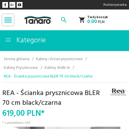
Porównywarka
Twój koszyk
0.00
PLN
Kategorie
Strona główna
Kabiny i Drzwi prysznicowe
Kabiny Prysznicowe
Kabiny Walk-In
REA - Ścianka prysznicowa BLER 70 cm black/czarna
REA - Ścianka prysznicowa BLER
70 cm black/czarna
619,
00
PLN*
* z podatkiem VAT