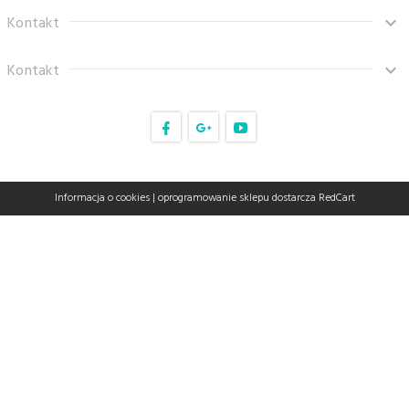
Kontakt
Kontakt
sklep@tanaro.pl
Informacja o cookies
|
oprogramowanie sklepu dostarcza
RedCart