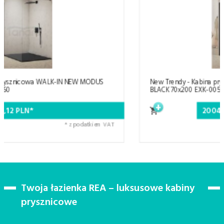
New Trendy - Kabina prysznicowa WALK-IN NEW MODUS
BLACK 70x200 EXK-0056
2004,
11
PLN*
* z podatkiem VAT
Twoja łazienka REA – luksusowe kabiny
prysznicowe