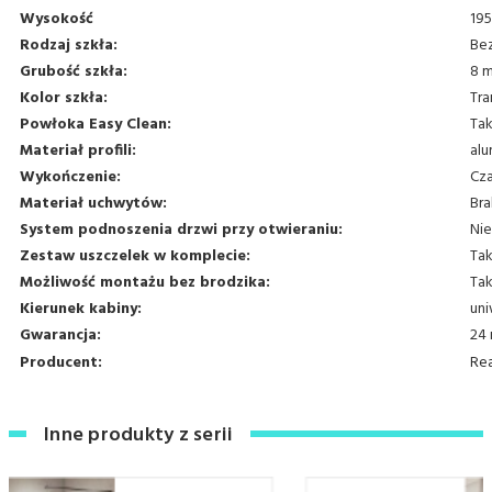
Wysokość
195
Rodzaj szkła:
Be
Grubość szkła:
8 
Kolor szkła:
Tra
Powłoka Easy Clean:
Ta
Materiał profili:
alu
Wykończenie:
Cza
Materiał uchwytów:
Br
System podnoszenia drzwi przy otwieraniu:
Nie
Zestaw uszczelek w komplecie:
Ta
Możliwość montażu bez brodzika:
Ta
Kierunek kabiny:
uni
Gwarancja:
24 
Producent:
Re
Inne produkty z serii