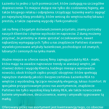
Łazienka to jedno z tych pomieszczeń, które zasługują na szczególne
dopieszczenie. To miejsce służące nie tylko do codziennej higieny, ale
także błogiego relaksu i odprężenia. Urządzając łazienkę warto sięgnąć
po najwyższej klasy produkty, które wniosą do wnętrza nutkę luksusu i
prestiżu, a także zapewnią wygodę i funkcjonalność.
Jak na firmę z bogatym doświadczeniem przystało, znamy potrzeby
naszych Klientów i chętnie wychodzi im naprzeciw. Z dumą możemy
przyznać, że jesteśmy w stanie sprostać oczekiwaniom, nawet
najbardziej wymagających. Tylko u nas znajdziecie Państwo starannie
wyselekcjonowane artykuły łazienkowe, pochodzące od znanych,
lubianych i cenionych na rynku marek.
Ważne miejsce w ofercie naszej firmy zajmują produkty REA - marki,
która mając na uwadze najnowsze trendy w aranżacji wnętrz, jak
również dobro i wygodę Klienta, każdego miesiąca wprowadza
nowości, obok których ciężko przejść obojętnie i które spełniają
najwyższe standardy jakości i bezpieczeństwa. Łazienka REA to
wnętrze z wyobraźnią, łączące niezwykłą elegancję, luksus i komfort. W
specjalnie przygotowanym przez nas asortymencie, znajdziecie
Państwo nie tylko wysokiej klasy kabiny REA, ale także nowoczesne
baterie umywalkowe, deszczownice, wanny i umywalki sygnowane tą
marką.
Oferowany przez nas asortyment jest kwintesencją tego, co obecnie