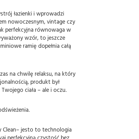
trój łazienki i wprowadzi
ylem nowoczesnym, vintage czy
jak perfekcyjna równowaga w
 wyważony wzór, to jeszcze
uminiowe ramię dopełnia całą
zas na chwilę relaksu, na który
jonalnością, produkt był
Twojego ciała – ale i oczu.
odświeżenia.
 Clean– jesto to technologia
aj perfekcyjną czystość bez