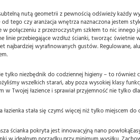
btelną nutą geometrii z pewnością odświeży każdy wys
ie od tego czy aranżacja wnętrza naznaczona jestem st
e w połączeniu z przezroczystym szkłem to nic innego 
ne linie przebiegające wzdłuż ścianki, tworząc świetnie
wet najbardziej wyrafinowanych gustów. Regulowane, al
em.
ie tylko niezbędnik do codziennej higieny – to również c
żyliśmy wszelkich starań, aby poza wysokiej klasy funkc
 Twojej łazience i sprawiał przyjemność nie tylko dla 
 łazienka stała się czymś więcej niż tylko miejscem do 
za ścianka pokryta jest innowacyjną nano powłokąEasy
anki w idealnym porządku przy minimum wysiłku. Zachow