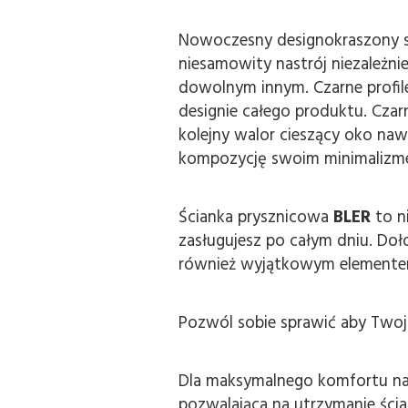
Nowoczesny designokraszony su
niesamowity nastrój niezależn
dowolnym innym. Czarne profil
designie całego produktu. Czar
kolejny walor cieszący oko na
kompozycję swoim minimalizm
Ścianka prysznicowa
BLER
to n
zasługujesz po całym dniu. Doło
również wyjątkowym elementem w
Pozwól sobie sprawić aby Twoja
Dla maksymalnego komfortu nas
pozwalająca na utrzymanie ści