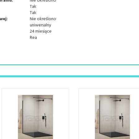
raniu:
Nie określono
Tak
Tak
wej:
Nie określono
uniwersalny
24 miesiące
Rea