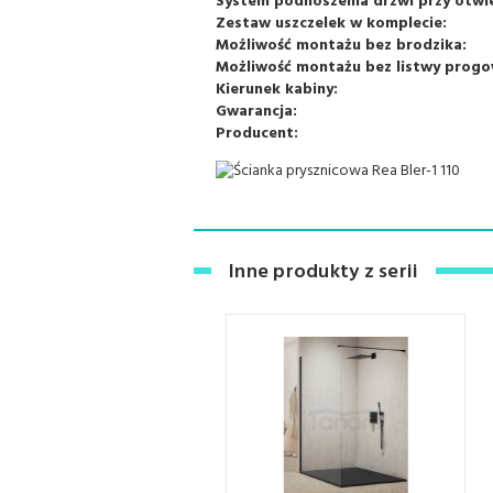
System podnoszenia drzwi przy otwie
Zestaw uszczelek w komplecie:
Możliwość montażu bez brodzika:
Możliwość montażu bez listwy progo
Kierunek kabiny:
Gwarancja:
Producent:
Inne produkty z serii