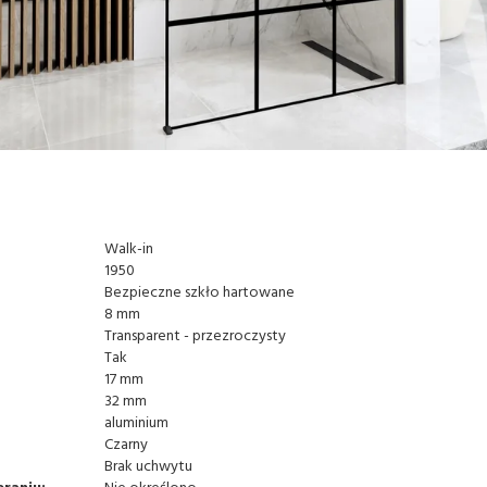
Walk-in
1950
Bezpieczne szkło hartowane
8 mm
Transparent - przezroczysty
Tak
17 mm
32 mm
aluminium
Czarny
Brak uchwytu