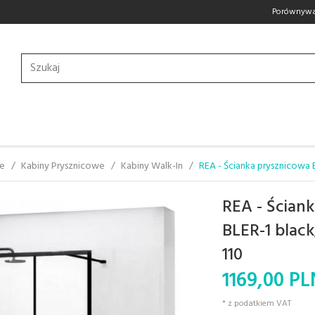
Porównywa
we
Kabiny Prysznicowe
Kabiny Walk-In
REA - Ścianka prysznicowa 
REA - Ścian
BLER-1 blac
110
1169,
00
PL
* z podatkiem VAT