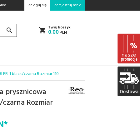
rka
Zaloguj się
Zarejestruj mnie
Twój koszyk
0.00
PLN
BLER-1 black/czarna Rozmiar 110
ka prysznicowa
k/czarna Rozmiar
N*