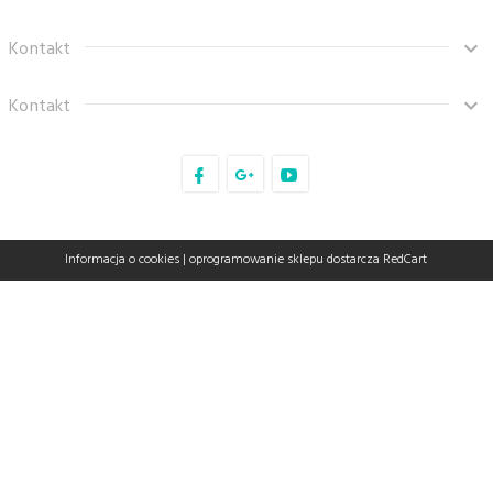
Kontakt
Kontakt
sklep@tanaro.pl
Informacja o cookies
|
oprogramowanie sklepu dostarcza
RedCart