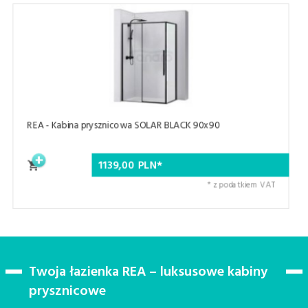
REA - Drzwi prysznicowe przesuwne SOLAR BLACK 15
949,
00
PLN*
atkiem VAT
* z podat
Twoja łazienka REA – luksusowe kabiny
prysznicowe