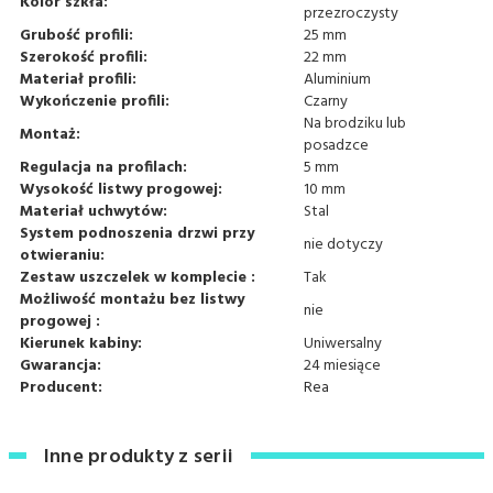
Kolor szkła:
przezroczysty
Grubość profili:
25 mm
Szerokość profili:
22 mm
Materiał profili:
Aluminium
Wykończenie profili:
Czarny
Na brodziku lub
Montaż:
posadzce
Regulacja na profilach:
5 mm
Wysokość listwy progowej:
10 mm
Materiał uchwytów:
Stal
System podnoszenia drzwi przy
nie dotyczy
otwieraniu:
Zestaw uszczelek w komplecie :
Tak
Możliwość montażu bez listwy
nie
progowej :
Kierunek kabiny:
Uniwersalny
Gwarancja:
24 miesiące
Producent:
Rea
Inne produkty z serii