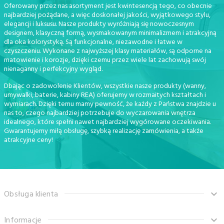
Oferowany przez nas asortyment jest kwintesencją tego, co obecnie
najbardziej pożądane, a więc doskonałej jakości, wyjątkowego stylu,
elegancji i luksusu. Nasze produkty wyróżniają się nowoczesnym
designem, klasyczną formą, wysmakowanym minimalizmem i atrakcyjną
dla oka kolorystyką. Są funkcjonalne, niezawodne i łatwe w
czyszczeniu. Wykonane z najwyższej klasy materiałów, są odporne na
matowienie i korozje, dzięki czemu przez wiele lat zachowują swój
nienaganny i perfekcyjny wygląd.
Dbając o zadowolenie Klientów, wszystkie nasze produkty (wanny,
umywalki, baterie, kabiny REA) oferujemy w rozmaitych kształtach i
wymiarach. Dzięki temu mamy pewność, że każdy z Państwa znajdzie u
nas to, czego najbardziej potrzebuje do wyczarowania wnętrza
idealnego, które spełni nawet najbardziej wygórowane oczekiwania.
Gwarantujemy miłą obsługę, szybką realizację zamówienia, a także
atrakcyjne ceny!
Obsługa klienta
Informacje