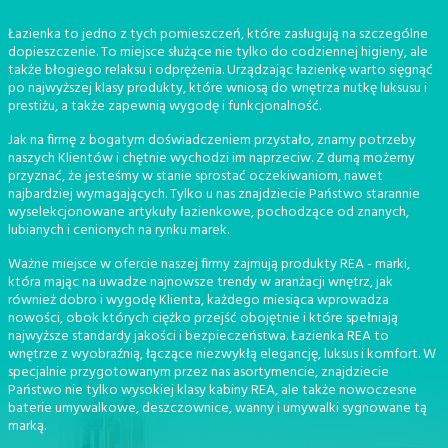
Łazienka to jedno z tych pomieszczeń, które zasługują na szczególne
dopieszczenie. To miejsce służące nie tylko do codziennej higieny, ale
także błogiego relaksu i odprężenia. Urządzając łazienkę warto sięgnąć
po najwyższej klasy produkty, które wniosą do wnętrza nutkę luksusu i
prestiżu, a także zapewnią wygodę i funkcjonalność.
Jak na firmę z bogatym doświadczeniem przystało, znamy potrzeby
naszych Klientów i chętnie wychodzi im naprzeciw. Z dumą możemy
przyznać, że jesteśmy w stanie sprostać oczekiwaniom, nawet
najbardziej wymagających. Tylko u nas znajdziecie Państwo starannie
wyselekcjonowane artykuły łazienkowe, pochodzące od znanych,
lubianych i cenionych na rynku marek.
Ważne miejsce w ofercie naszej firmy zajmują produkty REA - marki,
która mając na uwadze najnowsze trendy w aranżacji wnętrz, jak
również dobro i wygodę Klienta, każdego miesiąca wprowadza
nowości, obok których ciężko przejść obojętnie i które spełniają
najwyższe standardy jakości i bezpieczeństwa. Łazienka REA to
wnętrze z wyobraźnią, łączące niezwykłą elegancję, luksus i komfort. W
specjalnie przygotowanym przez nas asortymencie, znajdziecie
Państwo nie tylko wysokiej klasy kabiny REA, ale także nowoczesne
baterie umywalkowe, deszczownice, wanny i umywalki sygnowane tą
marką.