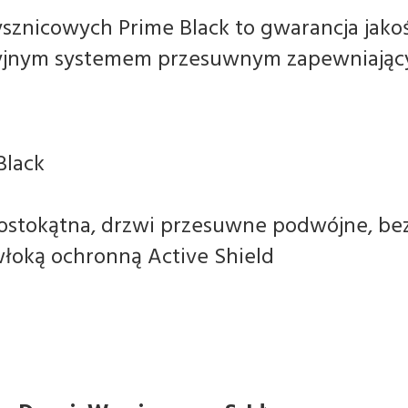
sznicowych Prime Black to gwarancja jakośc
cyjnym systemem przesuwnym zapewniając
.
Black
rostokątna, drzwi przesuwne podwójne, b
łoką ochronną Active Shield