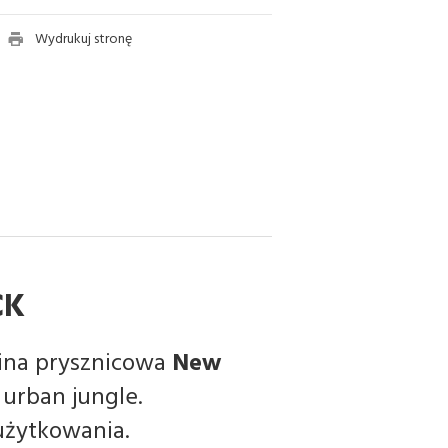
Wydrukuj stronę
CK
ina prysznicowa
New
 urban jungle.
użytkowania.