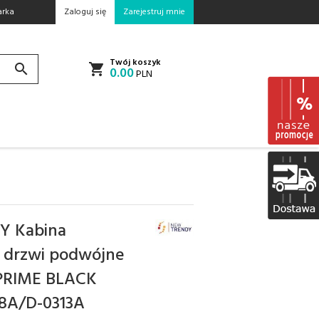
rka
Zaloguj się
Zarejestruj mnie
Twój koszyk
0.00
PLN
Y Kabina
 drzwi podwójne
PRIME BLACK
18A/D-0313A