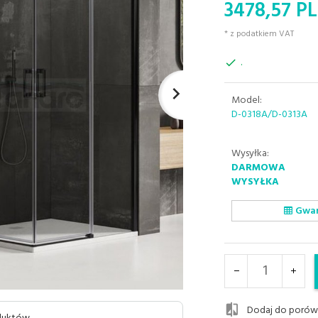
3478,
57
PL
* z podatkiem VAT
.
Model:
D-0318A/D-0313A
Wysyłka:
DARMOWA
WYSYŁKA
Gwar
Dodaj do porów