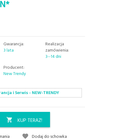
N*
Gwarancja:
Realizacja
3 lata
zamówienia:
3--14 dni
Producent:
New Trendy
ancja i Serwis - NEW-TRENDY
KUP TERAZ!
nania
Dodaj do schowka