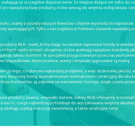
zasługują na szczególne dopieszczenie. To miejsce służące nie tylko do cod
ć po najwyższej klasy produkty, które wniosą do wnętrza nutkę luksusu i pr
stało, znamy potrzeby naszych Klientów i chętnie wychodzi im naprzeciw
dziej wymagających. Tylko u nas znajdziecie Państwo starannie wyselekc
.
 produkty REA - marki, która mając na uwadze najnowsze trendy w aranżacji
órych ciężko przejść obojętnie i które spełniają najwyższe standardy ja
gancję, luksus i komfort. W specjalnie przygotowanym przez nas asortymen
erie umywalkowe, deszczownice, wanny i umywalki sygnowane tą marką.
ncją tego, co obecnie najbardziej pożądane, a więc doskonałej jakości, wy
em, klasyczną formą, wysmakowanym minimalizmem i atrakcyjną dla oka kol
klasy materiałów, są odporne na matowienie i korozje, dzięki czemu przez
sze produkty (wanny, umywalki, baterie, kabiny REA) oferujemy w rozmaity
 nas to, czego najbardziej potrzebuje do wyczarowania wnętrza idealnego
obsługę, szybką realizację zamówienia, a także atrakcyjne ceny!