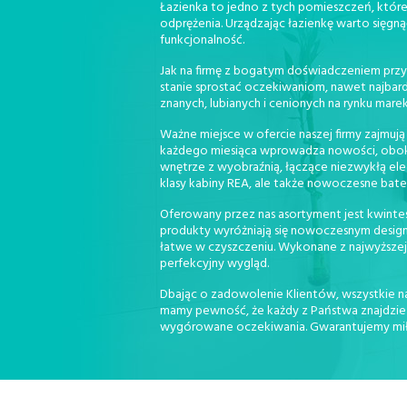
Łazienka to jedno z tych pomieszczeń, które 
odprężenia. Urządzając łazienkę warto sięgną
funkcjonalność.
Jak na firmę z bogatym doświadczeniem przy
stanie sprostać oczekiwaniom, nawet najbar
znanych, lubianych i cenionych na rynku marek
Ważne miejsce w ofercie naszej firmy zajmują
każdego miesiąca wprowadza nowości, obok kt
wnętrze z wyobraźnią, łączące niezwykłą ele
klasy kabiny REA, ale także nowoczesne bat
Oferowany przez nas asortyment jest kwintese
produkty wyróżniają się nowoczesnym design
łatwe w czyszczeniu. Wykonane z najwyższej 
perfekcyjny wygląd.
Dbając o zadowolenie Klientów, wszystkie na
mamy pewność, że każdy z Państwa znajdzie u
wygórowane oczekiwania. Gwarantujemy miłą 