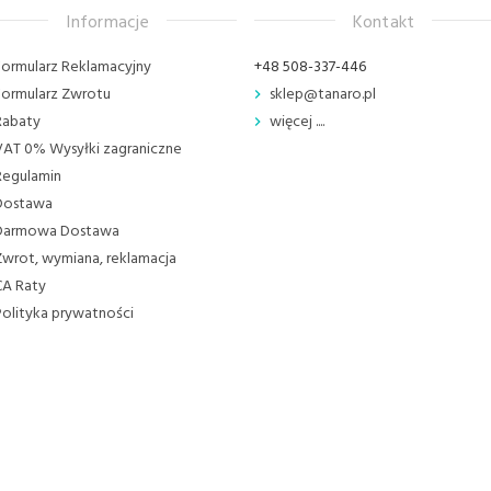
Informacje
Kontakt
Formularz Reklamacyjny
+48 508-337-446
Formularz Zwrotu
sklep@tanaro.pl
Rabaty
więcej ....
VAT 0% Wysyłki zagraniczne
Regulamin
Dostawa
Darmowa Dostawa
Zwrot, wymiana, reklamacja
CA Raty
Polityka prywatności