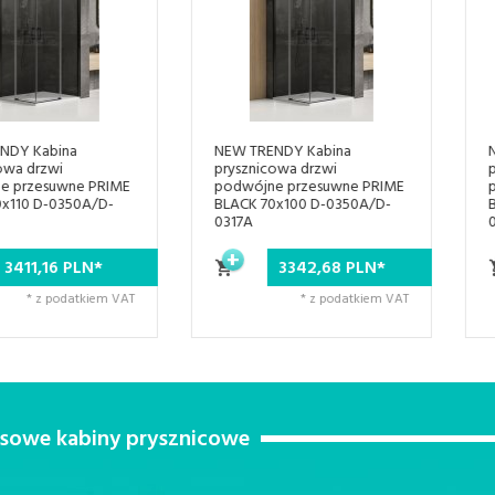
NEW TRENDY Kabina
NEW TRENDY Kabina
prysznicowa drzwi
prysznicowa drzwi
podwójne przesuwne PRIME
podwójne przesuwne PRIME
BLACK 70x100 D-0350A/D-
BLACK 90x120 D-0314A/D-
0317A
0321A
3342,
68
PLN*
3614,
46
PLN*
* z podatkiem VAT
* z podatkiem VAT
usowe kabiny prysznicowe