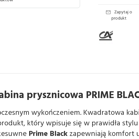
oduktów
Zapytaj o
produkt
abina prysznicowa PRIME BLA
oczesnym wykończeniem. Kwadratowa kab
rodukt, który wpisuje się w prawidła stylu
rzesuwne
Prime Black
zapewniają komfort 