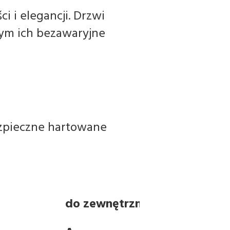
i i elegancji. Drzwi
ym ich bezawaryjne
ezpieczne hartowane
do zewnętrznej strony profilu