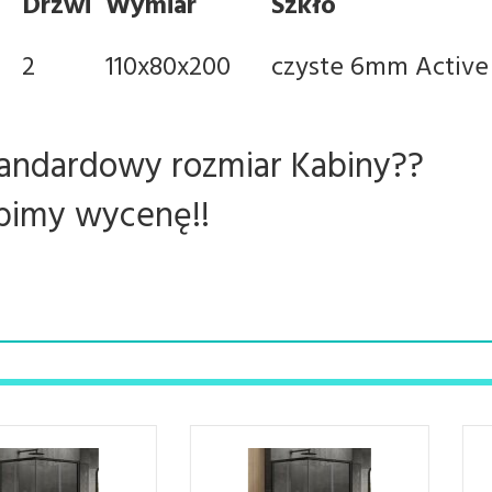
Drzwi
Wymiar
Szkło
2
110x80x200
czyste 6mm Active
tandardowy rozmiar Kabiny??
obimy wycenę!!