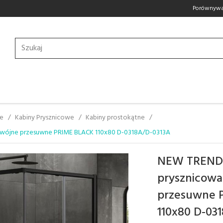
Porównywa
we
Kabiny Prysznicowe
Kabiny prostokątne
wójne przesuwne PRIME BLACK 110x80 D-0318A/D-0313A
NEW TREND
prysznicowa
przesuwne 
110x80 D-03