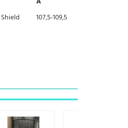
A
B
C
 Shield
107,5-109,5
77,5-79,5
49