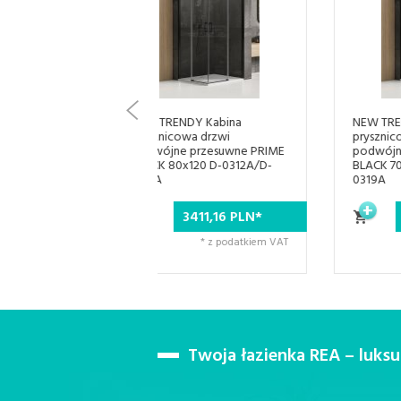
TRENDY Kabina
NEW TRENDY Kabina
nicowa drzwi
prysznicowa drzwi
jne przesuwne PRIME
podwójne przesuwne PRIME
 80x120 D-0312A/D-
BLACK 70x110 D-0350A/D-
0319A
3411,
16
PLN*
3411,
16
PLN*
* z podatkiem VAT
* z podatkiem VAT
Twoja łazienka REA – luks