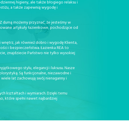
ziennej higieny, ale także błogiego relaksu i
estiżu, a także zapewnią wygodę i
. Z dumą możemy przyznać, że jesteśmy w
jonowane artykuły łazienkowe, pochodzące od
 wnętrz, jak również dobro i wygodę Klienta,
kości i bezpieczeństwa. Łazienka REA to
cie, znajdziecie Państwo nie tylko wysokiej
jątkowego stylu, elegancji i luksusu. Nasze
orystyką. Są funkcjonalne, niezawodne i
 wiele lat zachowują swój nienaganny i
ch kształtach i wymiarach. Dzięki temu
, które spełni nawet najbardziej