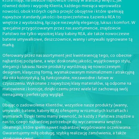
która mając na uwadze najnowsze trendy w aranżacji wnętrz, jak
również dobro i wygodę Klienta, każdego miesiąca wprowadza
nowości, obok których ciężko przejść obojętnie i które spełniają
najwyższe standardy jakości i bezpieczeństwa. Łazienka REA to
wnętrze z wyobraźnią, łączące niezwykłą elegancję, luksus i komfort. W
specjalnie przygotowanym przez nas asortymencie, znajdziecie
Państwo nie tylko wysokiej klasy kabiny REA, ale także nowoczesne
baterie umywalkowe, deszczownice, wanny i umywalki sygnowane tą
marką.
Oferowany przez nas asortyment jest kwintesencją tego, co obecnie
najbardziej pożądane, a więc doskonałej jakości, wyjątkowego stylu,
elegancji i luksusu. Nasze produkty wyróżniają się nowoczesnym
designem, klasyczną formą, wysmakowanym minimalizmem i atrakcyjną
dla oka kolorystyką. Są funkcjonalne, niezawodne i łatwe w
czyszczeniu. Wykonane z najwyższej klasy materiałów, są odporne na
matowienie i korozje, dzięki czemu przez wiele lat zachowują swój
nienaganny i perfekcyjny wygląd.
Dbając o zadowolenie Klientów, wszystkie nasze produkty (wanny,
umywalki, baterie, kabiny REA) oferujemy w rozmaitych kształtach i
wymiarach. Dzięki temu mamy pewność, że każdy z Państwa znajdzie u
nas to, czego najbardziej potrzebuje do wyczarowania wnętrza
idealnego, które spełni nawet najbardziej wygórowane oczekiwania.
Gwarantujemy miłą obsługę, szybką realizację zamówienia, a także
atrakcyjne ceny!