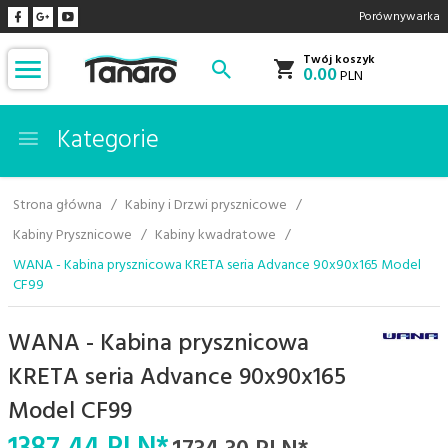
Porównywarka
Twój koszyk
0.00
PLN
Kategorie
Strona główna
Kabiny i Drzwi prysznicowe
Kabiny Prysznicowe
Kabiny kwadratowe
WANA - Kabina prysznicowa KRETA seria Advance 90x90x165 Model
CF99
WANA - Kabina prysznicowa
KRETA seria Advance 90x90x165
Model CF99