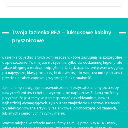
Twoja łazienka REA – luksusowe kabiny
prysznicowe
Łazienka to jedno z tych pomieszczeń, które zasługują na szczególne
dopieszczenie. To miejsce służące nie tylko do codziennej higieny, ale
także błogiego relaksu i odprężenia. Urządzając łazienkę warto sięgnąć
po najwyższej klasy produkty, które wniosą do wnętrza nutkę luksusu i
prestiżu, a także zapewnią wygodę i funkcjonalność.
Jak na firmę z bogatym doświadczeniem przystało, znamy potrzeby
naszych Klientów i chętnie wychodzi im naprzeciw. Z dumą możemy
przyznać, że jesteśmy w stanie sprostać oczekiwaniom, nawet
najbardziej wymagających. Tylko u nas znajdziecie Państwo starannie
wyselekcjonowane artykuły łazienkowe, pochodzące od znanych,
lubianych i cenionych na rynku marek.
Ważne miejsce w ofercie naszej firmy zajmują produkty REA - marki,