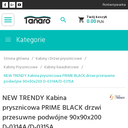
Porównywarka
Twój koszyk
0.00
PLN
Kategorie
Strona główna
Kabiny i Drzwi prysznicowe
Kabiny Prysznicowe
Kabiny kwadratowe
NEW TRENDY Kabina prysznicowa PRIME BLACK drzwi przesuwne
podwójne 90x90x200 D-0314A/D-0315A
NEW TRENDY Kabina
prysznicowa PRIME BLACK drzwi
przesuwne podwójne 90x90x200
D-0314A/D-0315A