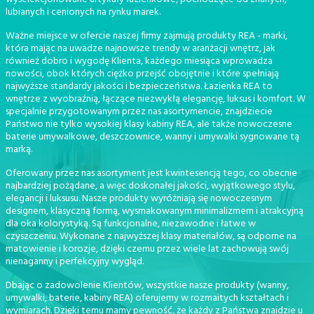
lubianych i cenionych na rynku marek.
Ważne miejsce w ofercie naszej firmy zajmują produkty REA - marki,
która mając na uwadze najnowsze trendy w aranżacji wnętrz, jak
również dobro i wygodę Klienta, każdego miesiąca wprowadza
nowości, obok których ciężko przejść obojętnie i które spełniają
najwyższe standardy jakości i bezpieczeństwa. Łazienka REA to
wnętrze z wyobraźnią, łączące niezwykłą elegancję, luksus i komfort. W
specjalnie przygotowanym przez nas asortymencie, znajdziecie
Państwo nie tylko wysokiej klasy kabiny REA, ale także nowoczesne
baterie umywalkowe, deszczownice, wanny i umywalki sygnowane tą
marką.
Oferowany przez nas asortyment jest kwintesencją tego, co obecnie
najbardziej pożądane, a więc doskonałej jakości, wyjątkowego stylu,
elegancji i luksusu. Nasze produkty wyróżniają się nowoczesnym
designem, klasyczną formą, wysmakowanym minimalizmem i atrakcyjną
dla oka kolorystyką. Są funkcjonalne, niezawodne i łatwe w
czyszczeniu. Wykonane z najwyższej klasy materiałów, są odporne na
matowienie i korozje, dzięki czemu przez wiele lat zachowują swój
nienaganny i perfekcyjny wygląd.
Dbając o zadowolenie Klientów, wszystkie nasze produkty (wanny,
umywalki, baterie, kabiny REA) oferujemy w rozmaitych kształtach i
wymiarach. Dzięki temu mamy pewność, że każdy z Państwa znajdzie u