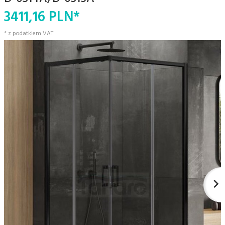
3411,
16
PLN*
* z podatkiem VAT