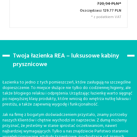
720,94 PLN*
Oszczędzasz 129.77 PLN
* z podatkiem VAT
Twoja łazienka REA – luksusowe kabiny
prysznicowe
Łazienka to jedno z tych pomieszczeń, które zasługują na szczególne
dopieszczenie. To miejsce służące nie tylko do codziennej higieny, ale
także błogiego relaksu i odprężenia. Urządzając łazienkę warto sięgnąć
po najwyższej klasy produkty, które wniosą do wnętrza nutkę luksusu i
prestiżu, a także zapewnią wygodę i funkcjonalność.
Jak na firmę z bogatym doświadczeniem przystało, znamy potrzeby
naszych Klientów i chętnie wychodzi im naprzeciw. Z dumą możemy
przyznać, że jesteśmy w stanie sprostać oczekiwaniom, nawet
najbardziej wymagających. Tylko u nas znajdziecie Państwo starannie
wyselekcjonowane artykuły łazienkowe, pochodzące od znanych,