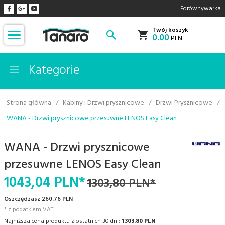
Porównywarka
Twój koszyk
0.00
PLN
Kategorie
Strona główna
Kabiny i Drzwi prysznicowe
Drzwi Prysznicowe
WANA - Drzwi prysznicowe przesuwne LENOS Easy Clean
WANA - Drzwi prysznicowe
przesuwne LENOS Easy Clean
1043,
04
PLN*
1303,80 PLN*
Oszczędzasz 260.76 PLN
* z podatkiem VAT
Najniższa cena produktu z ostatnich 30 dni:
1303.80 PLN