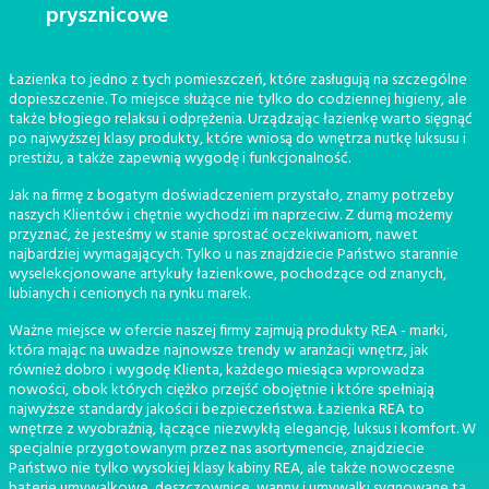
prysznicowe
Łazienka to jedno z tych pomieszczeń, które zasługują na szczególne
dopieszczenie. To miejsce służące nie tylko do codziennej higieny, ale
także błogiego relaksu i odprężenia. Urządzając łazienkę warto sięgnąć
po najwyższej klasy produkty, które wniosą do wnętrza nutkę luksusu i
prestiżu, a także zapewnią wygodę i funkcjonalność.
Jak na firmę z bogatym doświadczeniem przystało, znamy potrzeby
naszych Klientów i chętnie wychodzi im naprzeciw. Z dumą możemy
przyznać, że jesteśmy w stanie sprostać oczekiwaniom, nawet
najbardziej wymagających. Tylko u nas znajdziecie Państwo starannie
wyselekcjonowane artykuły łazienkowe, pochodzące od znanych,
lubianych i cenionych na rynku marek.
Ważne miejsce w ofercie naszej firmy zajmują produkty REA - marki,
która mając na uwadze najnowsze trendy w aranżacji wnętrz, jak
również dobro i wygodę Klienta, każdego miesiąca wprowadza
nowości, obok których ciężko przejść obojętnie i które spełniają
najwyższe standardy jakości i bezpieczeństwa. Łazienka REA to
wnętrze z wyobraźnią, łączące niezwykłą elegancję, luksus i komfort. W
specjalnie przygotowanym przez nas asortymencie, znajdziecie
Państwo nie tylko wysokiej klasy kabiny REA, ale także nowoczesne
baterie umywalkowe, deszczownice, wanny i umywalki sygnowane tą