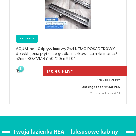
Promocja
AQUALine - Odpływ liniowy 2w1 NEMO POSADZKOWY
do wklejenia płytki lub gładka maskownica niski montaż
52mm ROZMIARY 50-120cm!! L04
176,
40
PLN*
196,00 PLN*
Oszczędzasz 19.60 PLN
* z podatkiem VAT
Twoja łazienka REA – luksusowe kabiny