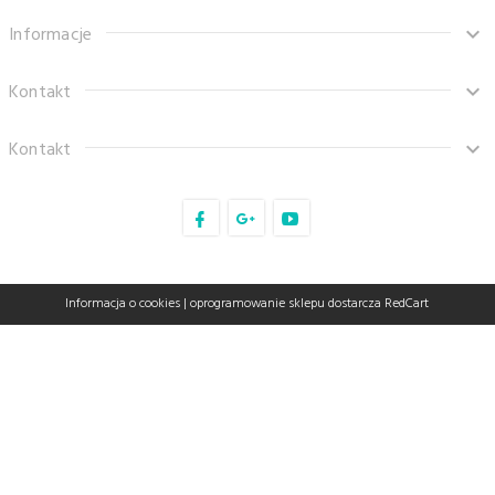
Informacje
Kontakt
Kontakt
sklep@tanaro.pl
Informacja o cookies
|
oprogramowanie sklepu dostarcza
RedCart