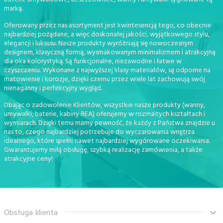
marką.
Oferowany przez nas asortyment jest kwintesencją tego, co obecnie
najbardziej pożądane, a więc doskonałej jakości, wyjątkowego stylu,
elegancji i luksusu. Nasze produkty wyróżniają się nowoczesnym
designem, klasyczną formą, wysmakowanym minimalizmem i atrakcyjną
dla oka kolorystyką. Są funkcjonalne, niezawodne i łatwe w
czyszczeniu. Wykonane z najwyższej klasy materiałów, są odporne na
matowienie i korozje, dzięki czemu przez wiele lat zachowują swój
nienaganny i perfekcyjny wygląd.
Dbając o zadowolenie Klientów, wszystkie nasze produkty (wanny,
umywalki, baterie, kabiny REA) oferujemy w rozmaitych kształtach i
wymiarach. Dzięki temu mamy pewność, że każdy z Państwa znajdzie u
nas to, czego najbardziej potrzebuje do wyczarowania wnętrza
idealnego, które spełni nawet najbardziej wygórowane oczekiwania.
Gwarantujemy miłą obsługę, szybką realizację zamówienia, a także
atrakcyjne ceny!
Obsługa klienta