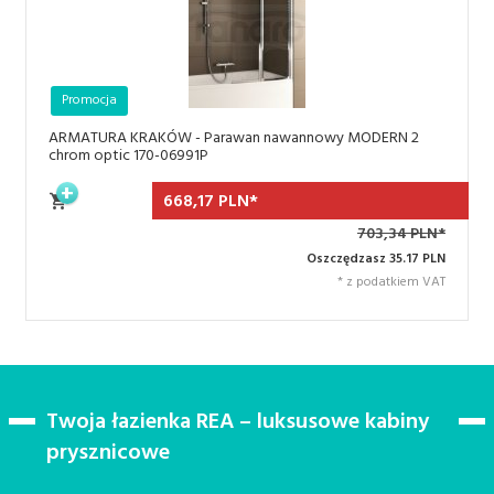
Promocja
ARMATURA KRAKÓW - Parawan nawannowy MODERN 2
chrom optic 170-06991P
668,
17
PLN*
703,34 PLN*
Oszczędzasz 35.17 PLN
* z podatkiem VAT
Twoja łazienka REA – luksusowe kabiny
prysznicowe