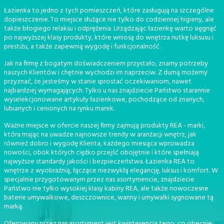
Łazienka to jedno z tych pomieszczeń, które zasługują na szczególne
dopieszczenie. To miejsce służące nie tylko do codziennej higieny, ale
także błogiego relaksu i odprężenia. Urządzając łazienkę warto sięgnąć
po najwyższej klasy produkty, które wniosą do wnętrza nutkę luksusu i
prestiżu, a także zapewnią wygodę i funkcjonalność.
Jak na firmę z bogatym doświadczeniem przystało, znamy potrzeby
naszych Klientów i chętnie wychodzi im naprzeciw. Z dumą możemy
przyznać, że jesteśmy w stanie sprostać oczekiwaniom, nawet
najbardziej wymagających. Tylko u nas znajdziecie Państwo starannie
wyselekcjonowane artykuły łazienkowe, pochodzące od znanych,
lubianych i cenionych na rynku marek.
Ważne miejsce w ofercie naszej firmy zajmują produkty REA - marki,
która mając na uwadze najnowsze trendy w aranżacji wnętrz, jak
również dobro i wygodę Klienta, każdego miesiąca wprowadza
nowości, obok których ciężko przejść obojętnie i które spełniają
najwyższe standardy jakości i bezpieczeństwa. Łazienka REA to
wnętrze z wyobraźnią, łączące niezwykłą elegancję, luksus i komfort. W
specjalnie przygotowanym przez nas asortymencie, znajdziecie
Państwo nie tylko wysokiej klasy kabiny REA, ale także nowoczesne
baterie umywalkowe, deszczownice, wanny i umywalki sygnowane tą
marką.
Oferowany przez nas asortyment jest kwintesencją tego, co obecnie