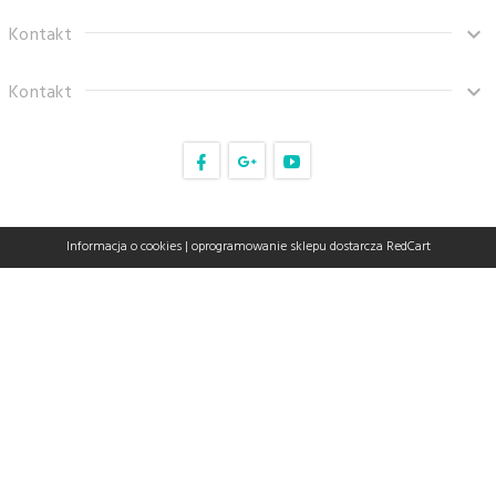
Kontakt
Kontakt
sklep@tanaro.pl
Informacja o cookies
|
oprogramowanie sklepu dostarcza
RedCart