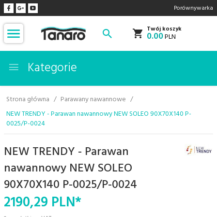
Porównywarka
Twój koszyk
0.00
PLN
Kategorie
Strona główna
Parawany nawannowe
NEW TRENDY - Parawan nawannowy NEW SOLEO 90X70X140 P-
0025/P-0024
NEW TRENDY - Parawan
nawannowy NEW SOLEO
90X70X140 P-0025/P-0024
2190,
29
PLN*