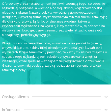
Oferowany przez nas asortyment jest kwintesencją tego, co obecnie
najbardziej pożądane, a więc doskonałej jakości, wyjątkowego stylu,
elegancji i luksusu. Nasze produkty wyróżniają się nowoczesnym
designem, klasyczną formą, wysmakowanym minimalizmem i atrakcyjną
dla oka kolorystyką. Są funkcjonalne, niezawodne i łatwe w
czyszczeniu. Wykonane z najwyższej klasy materiałów, są odporne na
matowienie i korozje, dzięki czemu przez wiele lat zachowują swój
nienaganny i perfekcyjny wygląd.
Dbając o zadowolenie Klientów, wszystkie nasze produkty (wanny,
umywalki, baterie, kabiny REA) oferujemy w rozmaitych kształtach i
wymiarach. Dzięki temu mamy pewność, że każdy z Państwa znajdzie u
nas to, czego najbardziej potrzebuje do wyczarowania wnętrza
idealnego, które spełni nawet najbardziej wygórowane oczekiwania.
Gwarantujemy miłą obsługę, szybką realizację zamówienia, a także
atrakcyjne ceny!
Obsługa klienta
Informacje