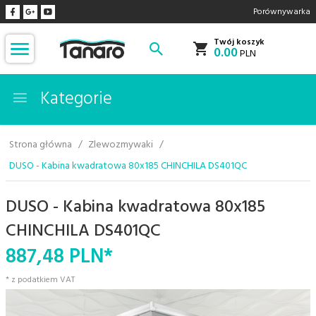
Porównywarka
Twój koszyk
0.00
PLN
Kategorie
Strona główna
Zlewozmywaki
DUSO - Kabina kwadratowa 80x185 CHINCHILA DS401QC
DUSO - Kabina kwadratowa 80x185
CHINCHILA DS401QC
887,
48
PLN*
* z podatkiem VAT