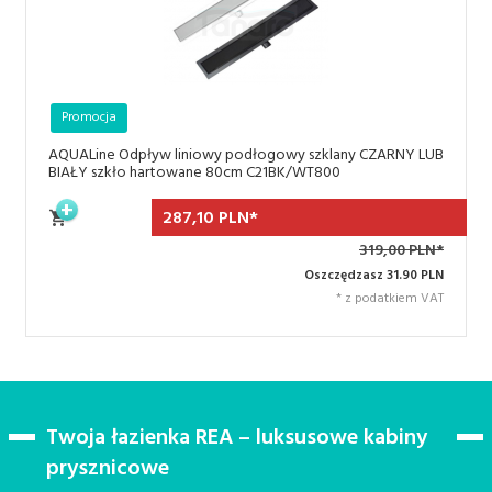
Promocja
AQUALine Odpływ liniowy podłogowy szklany CZARNY LUB
BIAŁY szkło hartowane 80cm C21BK/WT800
287,
10
PLN*
319,00 PLN*
Oszczędzasz 31.90 PLN
* z podatkiem VAT
Twoja łazienka REA – luksusowe kabiny
prysznicowe