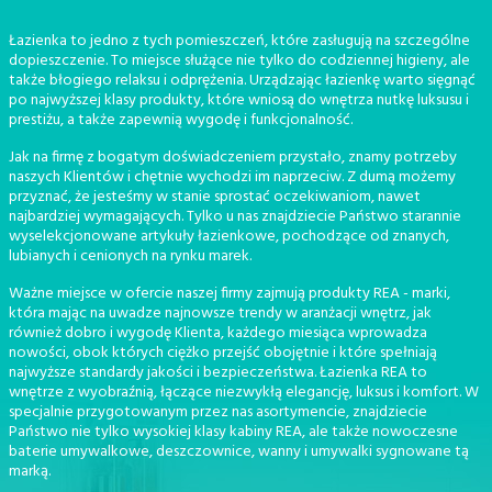
Łazienka to jedno z tych pomieszczeń, które zasługują na szczególne
dopieszczenie. To miejsce służące nie tylko do codziennej higieny, ale
także błogiego relaksu i odprężenia. Urządzając łazienkę warto sięgnąć
po najwyższej klasy produkty, które wniosą do wnętrza nutkę luksusu i
prestiżu, a także zapewnią wygodę i funkcjonalność.
Jak na firmę z bogatym doświadczeniem przystało, znamy potrzeby
naszych Klientów i chętnie wychodzi im naprzeciw. Z dumą możemy
przyznać, że jesteśmy w stanie sprostać oczekiwaniom, nawet
najbardziej wymagających. Tylko u nas znajdziecie Państwo starannie
wyselekcjonowane artykuły łazienkowe, pochodzące od znanych,
lubianych i cenionych na rynku marek.
Ważne miejsce w ofercie naszej firmy zajmują produkty REA - marki,
która mając na uwadze najnowsze trendy w aranżacji wnętrz, jak
również dobro i wygodę Klienta, każdego miesiąca wprowadza
nowości, obok których ciężko przejść obojętnie i które spełniają
najwyższe standardy jakości i bezpieczeństwa. Łazienka REA to
wnętrze z wyobraźnią, łączące niezwykłą elegancję, luksus i komfort. W
specjalnie przygotowanym przez nas asortymencie, znajdziecie
Państwo nie tylko wysokiej klasy kabiny REA, ale także nowoczesne
baterie umywalkowe, deszczownice, wanny i umywalki sygnowane tą
marką.