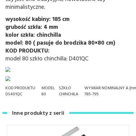
minimalistyczne.
wysokość kabiny: 185 cm
grubość szkła: 4 mm
kolor szkła: chinchilla
model: 80 ( pasuje do brodzika 80×80 cm)
KOD PRODUKTU:
model 80 szkło chinchilla: D401QC
KOD PRODUKTU
MODEL
SZKŁO
WYMIAR NOMINALNY A (m
DS401QC
80
CHINCHILA
785-795
Inne produkty z serii