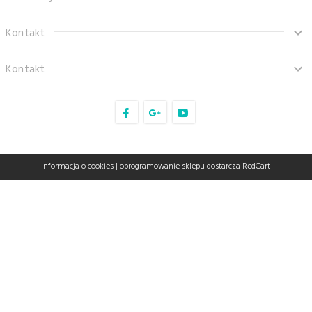
Kontakt
Kontakt
sklep@tanaro.pl
Informacja o cookies
|
oprogramowanie sklepu dostarcza
RedCart